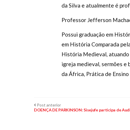
da Silva e atualmente é pro
Professor Jefferson Mach
Possui graduação em Histór
em História Comparada pela
História Medieval, atuando 
igreja medieval, sermões e b
da África, Prática de Ensin
Navegação
Post
Post anterior
anterior:
DOENÇA DE PARKINSON: Sisejufe participa de Audi
de