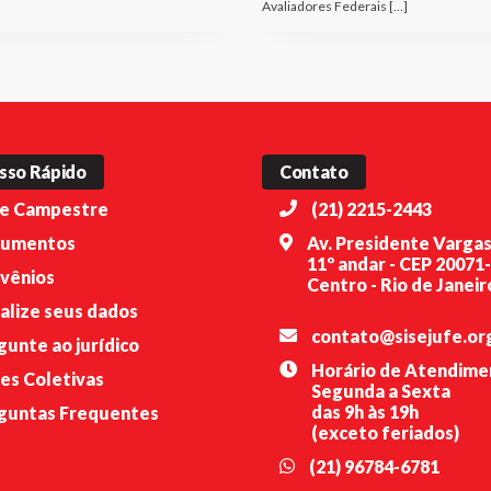
Avaliadores Federais […]
sso Rápido
Contato
e Campestre
(21) 2215-2443
umentos
Av. Presidente Vargas
11º andar - CEP 20071
vênios
Centro - Rio de Janeiro
alize seus dados
contato@sisejufe.or
gunte ao jurídico
Horário de Atendime
es Coletivas
Segunda a Sexta
das 9h às 19h
guntas Frequentes
(exceto feriados)
(21) 96784-6781