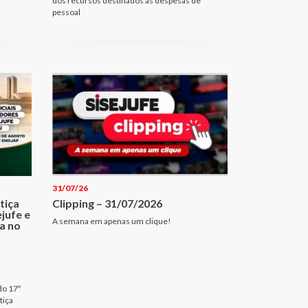
dos recursos destinados às despesas de
pessoal
31/07/26
tiça
Clipping – 31/07/2026
jufe e
A semana em apenas um clique!
ia no
do 17º
tiça