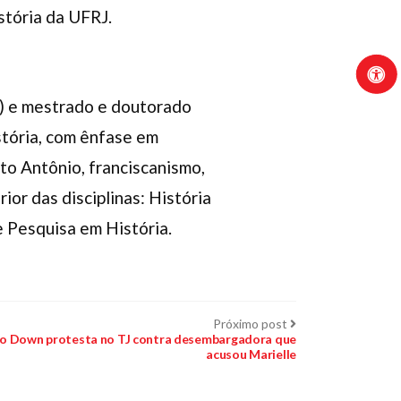
stória da UFRJ.
4) e mestrado e doutorado
tória, com ênfase em
to Antônio, franciscanismo,
ior das disciplinas: História
e Pesquisa em História.
Próximo
Próximo post
post:
 Down protesta no TJ contra desembargadora que
acusou Marielle