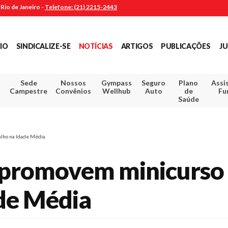
Rio de Janeiro -
Telefone: (21) 2215-2443
CIO
SINDICALIZE-SE
NOTÍCIAS
ARTIGOS
PUBLICAÇÕES
JU
Sede
Nossos
Gympass
Seguro
Plano
Assi
Campestre
Convênios
Wellhub
Auto
de
Fu
Saúde
alho na Idade Média
J promovem minicurso 
ade Média