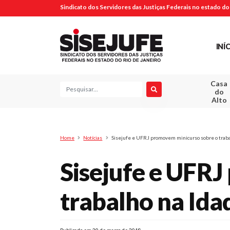
Sindicato dos Servidores das Justiças Federais no estado do 
INÍ
Casa
Pesquisa
do
Alto
Home
Notícias
Sisejufe e UFRJ promovem minicurso sobre o trab
Sisejufe e UFR
trabalho na Id