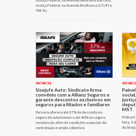
Justiça Federal, na Avenida Almirante Barroso;
Justiça Federal, na Avenida Rio Branco (CCJF) e
TRE-RJ.
04/08/26
03/08/2
Sisejufe Auto: Sindicato firma
Painel
convênio com a Allianz Seguros e
social
garante descontos exclusivos em
justiç
seguros para filiados e familiares
deput
MST
Parceria oferece até 37% de desconto no
Podcast i
seguro de automóveis e até 40% no seguro
feira, 5 
residencial, além de condições especiais de
do Sisej
contratação e ampla cobertura