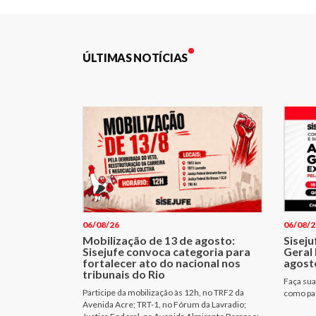
Post
ÚLTIMAS NOTÍCIAS
06/08/26
06/08/2
Mobilização de 13 de agosto:
Sisej
Sisejufe convoca categoria para
Geral 
fortalecer ato do nacional nos
agost
tribunais do Rio
Faça sua
Participe da mobilização às 12h, no TRF2 da
como pau
Avenida Acre; TRT-1, no Fórum da Lavradio;