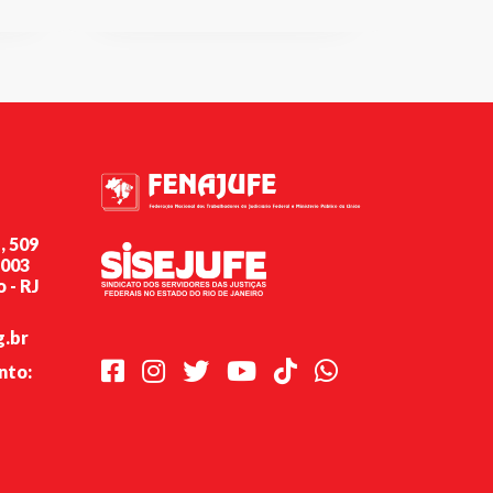
, 509
-003
 - RJ
g.br
Facebook
Instagram
Twitter
Youtube
TikTok
Whatsapp
nto: