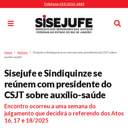
Telefone: (21) 2215-2443
MENU
Início
Sindicalize-se
Notícias
Artigos
Publicações
Pesquisa
Home
Notícias
Sisejufe e Sindiquinze se reúnem com presidente do CSJT sobre
Jurídico
auxílio-saúde
Diretoria
Sisejufe e Sindiquinze se
O Sindicato
reúnem com presidente do
Agenda
CSJT sobre auxílio-saúde
Casa do Alto
Sede Campestre
Encontro ocorreu a uma semana do
Nossos Convênios
julgamento que decidirá o referendo dos Atos
Gympass Wellhub
16, 17 e 18/2025
Seguro Auto