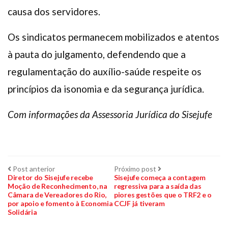
causa dos servidores.
Os sindicatos permanecem mobilizados e atentos
à pauta do julgamento, defendendo que a
regulamentação do auxílio-saúde respeite os
princípios da isonomia e da segurança jurídica.
Com informações da Assessoria Jurídica do Sisejufe
Navegação
Post
Próximo
Post anterior
Próximo post
anterior:
post:
Diretor do Sisejufe recebe
Sisejufe começa a contagem
Moção de Reconhecimento, na
regressiva para a saída das
de
Câmara de Vereadores do Rio,
piores gestões que o TRF2 e o
por apoio e fomento à Economia
CCJF já tiveram
Post
Solidária