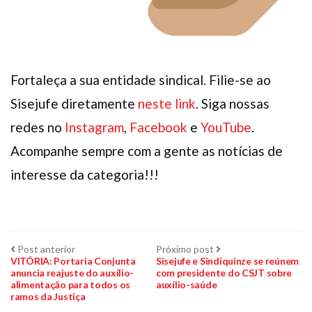
Fortaleça a sua entidade sindical. Filie-se ao
Sisejufe diretamente
neste link
. Siga nossas
redes no
Instagram
,
Facebook
e
YouTube
.
Acompanhe sempre com a gente as notícias de
interesse da categoria!!!
Navegação
Post
Próximo
Post anterior
Próximo post
anterior:
post:
VITÓRIA: Portaria Conjunta
Sisejufe e Sindiquinze se reúnem
anuncia reajuste do auxílio-
com presidente do CSJT sobre
de
alimentação para todos os
auxílio-saúde
ramos da Justiça
Post