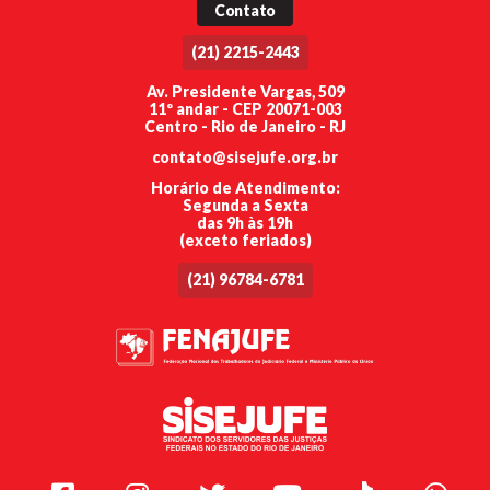
Contato
(21) 2215-2443
Av. Presidente Vargas, 509
11º andar - CEP 20071-003
Centro - Rio de Janeiro - RJ
contato@sisejufe.org.br
Horário de Atendimento:
Segunda a Sexta
das 9h às 19h
(exceto feriados)
(21) 96784-6781
Facebook
Instagram
Twitter
Youtube
TikTok
Whats