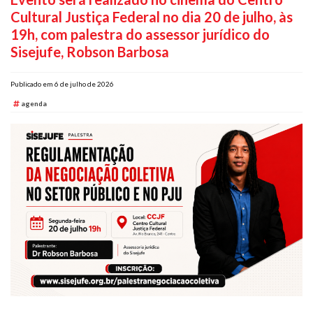
Cultural Justiça Federal no dia 20 de julho, às
Plano de Saúde
19h, com palestra do assessor jurídico do
Assistência Funeral
Sisejufe, Robson Barbosa
Pós-graduação
Facebook
Instagram
Twitter
Youtube
TikTok
Whatsapp
Publicado em 6 de julho de 2026
agenda