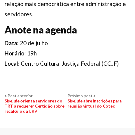
relação mais democrática entre administração e
servidores.
Anote na agenda
Data:
20 de julho
Horário:
19h
Local:
Centro Cultural Justiça Federal (CCJF)
Navegação
Post
Próximo
Post anterior
Próximo post
anterior:
post:
Sisejufe orienta servidores do
Sisejufe abre inscrições para
TRT a requerer Certidão sobre
reunião virtual do Cotec
de
recálculo da URV
Post