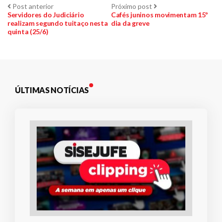
Navegação
Post
Próximo
Post anterior
Próximo post
anterior:
post:
Servidores do Judiciário
Cafés juninos movimentam 15º
realizam segundo tuitaço nesta
dia da greve
de
quinta (25/6)
Post
ÚLTIMAS NOTÍCIAS