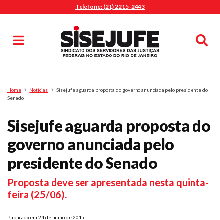
Telefone: (21) 2215-2443
MENU
Início
Sindicalize-se
Notícias
Artigos
Publicações
Pesquisa
Home
Notícias
Sisejufe aguarda proposta do governo anunciada pelo presidente do
Jurídico
Senado
Diretoria
Sisejufe aguarda proposta do
O Sindicato
governo anunciada pelo
Agenda
presidente do Senado
Casa do Alto
Sede Campestre
Proposta deve ser apresentada nesta quinta-
Nossos Convênios
feira (25/06).
Gympass Wellhub
Seguro Auto
Publicado em 24 de junho de 2015