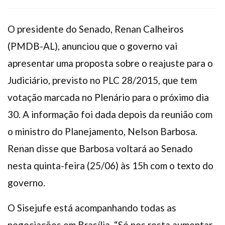
Plano de Saúde
Assistência Funeral
O presidente do Senado, Renan Calheiros
Pós-graduação
(PMDB-AL), anunciou que o governo vai
Facebook
Instagram
Twitter
Youtube
TikTok
Whatsapp
apresentar uma proposta sobre o reajuste para o
Judiciário, previsto no PLC 28/2015, que tem
votação marcada no Plenário para o próximo dia
30. A informação foi dada depois da reunião com
o ministro do Planejamento, Nelson Barbosa.
Renan disse que Barbosa voltará ao Senado
nesta quinta-feira (25/06) às 15h com o texto do
governo.
O Sisejufe está acompanhando todas as
negociações em Brasília. “Só nos resta aumentar