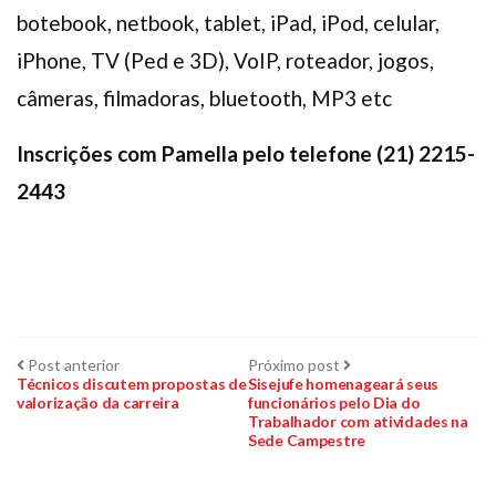
botebook, netbook, tablet, iPad, iPod, celular,
iPhone, TV (Ped e 3D), VoIP, roteador, jogos,
câmeras, filmadoras, bluetooth, MP3 etc
Inscrições com Pamella pelo telefone (21) 2215-
2443
Navegação
Post
Próximo
Post anterior
Próximo post
anterior:
post:
Técnicos discutem propostas de
Sisejufe homenageará seus
valorização da carreira
funcionários pelo Dia do
de
Trabalhador com atividades na
Sede Campestre
Post