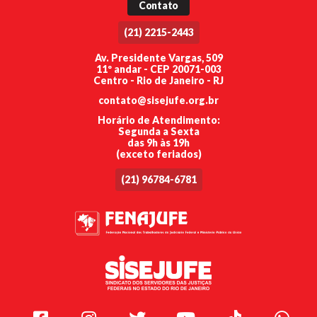
Contato
(21) 2215-2443
Av. Presidente Vargas, 509
11º andar - CEP 20071-003
Centro - Rio de Janeiro - RJ
contato@sisejufe.org.br
Horário de Atendimento:
Segunda a Sexta
das 9h às 19h
(exceto feriados)
(21) 96784-6781
Facebook
Instagram
Twitter
Youtube
TikTok
Whats