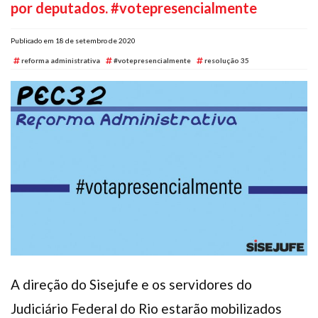
por deputados. #votepresencialmente
Plano de Saúde
Assistência Funeral
Publicado em 18 de setembro de 2020
Pós-graduação
reforma administrativa
#votepresencialmente
resolução 35
Facebook
Instagram
Twitter
Youtube
TikTok
Whatsapp
A direção do Sisejufe e os servidores do
Judiciário Federal do Rio estarão mobilizados