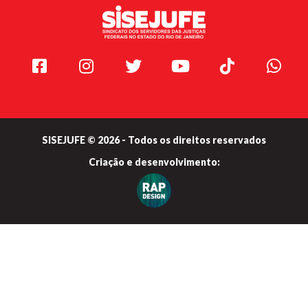
Facebook
Instagram
Twitter
Youtube
TikTok
Whats
SISEJUFE © 2026 - Todos os direitos reservados
Criação e
desenvolvimento: