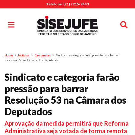
Telefone: (21) 2215-2443
MENU
Início
Sindicalize-se
Notícias
Artigos
Publicações
Pesquisa
Home
Notícias
Campanhas
Sindicato e categoria farão pressão para barrar
Jurídico
Resolução 53 na Câmara dos Deputados
Diretoria
Sindicato e categoria farão
O Sindicato
pressão para barrar
Agenda
Resolução 53 na Câmara dos
Casa do Alto
Sede Campestre
Deputados
Nossos Convênios
Aprovação da medida permitirá que Reforma
Gympass Wellhub
Administrativa seja votada de forma remota
Seguro Auto