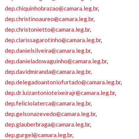
dep.chiquinhobrazao@camara.leg.br
,
dep.christinoaureo@camara.leg.br
,
dep.christonietto@camara.leg.br
,
dep.clarissagarotinho@camara.leg.br
,
dep.danielsilveira@camara.leg.br
,
dep.danieladowaguinho@camara.leg.br
,
dep.davidmiranda@camara.leg.br
,
dep.delegadoantoniofurtado@camara.leg.br
,
dep.dr.luizantonioteixeirajr@camara.leg.br
,
dep.feliciolaterca@camara.leg.br
,
dep.gelsonazevedo@camara.leg.br
,
dep.glauberbraga@camara.leg.br
,
dep.gurgel@camara.leg.br
,