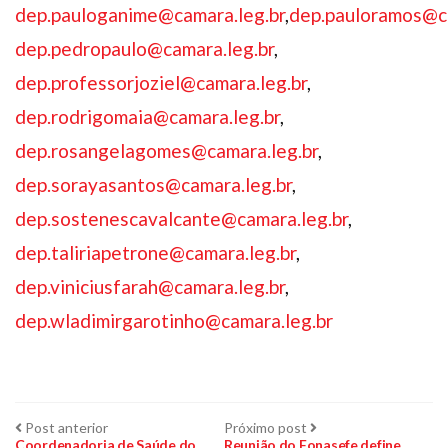
dep.pauloganime@camara.leg.br
,
dep.pauloramos@ca
dep.pedropaulo@camara.leg.br
,
dep.professorjoziel@camara.leg.br
,
dep.rodrigomaia@camara.leg.br
,
dep.rosangelagomes@camara.leg.br
,
dep.sorayasantos@camara.leg.br
,
dep.sostenescavalcante@camara.leg.br
,
dep.taliriapetrone@camara.leg.br
,
dep.viniciusfarah@camara.leg.br
,
dep.wladimirgarotinho@camara.leg.br
Navegação
Post
Próximo
Post anterior
Próximo post
anterior:
post:
Coordenadoria de Saúde do
Reunião do Fonasefe define