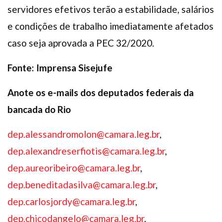
servidores efetivos terão a estabilidade, salários
e condições de trabalho imediatamente afetados
caso seja aprovada a PEC 32/2020.
Fonte: Imprensa Sisejufe
Anote os e-mails dos deputados federais da
bancada do Rio
dep.alessandromolon@camara.leg.br
,
dep.alexandreserfiotis@camara.leg.br
,
dep.aureoribeiro@camara.leg.br
,
dep.beneditadasilva@camara.leg.br
,
dep.carlosjordy@camara.leg.br
,
dep.chicodangelo@camara.leg.br
,