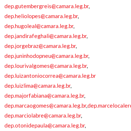
dep.gutembergreis@camara.leg.br
,
dep.heliolopes@camara.leg.br
,
dep.hugoleal@camara.leg.br
,
dep.jandirafeghali@camara.leg.br
,
dep.jorgebraz@camara.leg.br
,
dep.juninhodopneu@camara.leg.br
,
dep.lourivalgomes@camara.leg.br
,
dep.luizantoniocorrea@camara.leg.br
dep.luizlima@camara.leg.br
,
dep.majorfabiana@camara.leg.br
,
dep.marcaogomes@camara.leg.br
,
dep.marcelocaler
dep.marciolabre@camara.leg.br
,
dep.otonidepaula@camara.leg.br
,