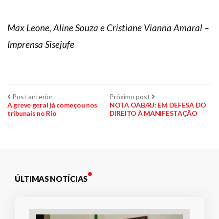
Max Leone, Aline Souza e Cristiane Vianna Amaral –
Imprensa Sisejufe
Navegação
Post
Próximo
Post anterior
Próximo post
anterior:
post:
A greve geral já começou nos
NOTA OAB/RJ: EM DEFESA DO
tribunais no Rio
DIREITO À MANIFESTAÇÃO
de
Post
ÚLTIMAS NOTÍCIAS