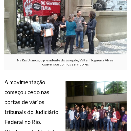
Plano de Saúde
Assistência Funeral
Pós-graduação
Facebook
Instagram
Twitter
Youtube
TikTok
Whatsapp
Na Rio Branco, o presidente do Sisejufe, Valter Nogueira Alves,
conversou com os servidores
A movimentação
começou cedo nas
portas de vários
tribunais do Judiciário
Federal no Rio.