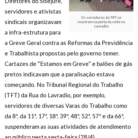
Diretores do Sisejufe,
servidores e ativistas
Os servidores do TRT se
sindicais organizavam
reuniram na porta da sede na
Lavradio
a infra-estrutura para
a Greve Geral contra as Reformas da Previdência
e Trabalhista propostas pelo governo temer.
Cartazes de “Estamos em Greve” e balões de gás
pretos indicavam que a paralisação estava
começando. No Tribunal Regional do Trabalho
(TFT) da Rua do Lavradio, por exemplo,
servidores de diversas Varas do Trabalho como
da 8ª, da 11ª, 17ª, 18ª, 39ª, 48ª, 52ª, 57ª e da 66ª,
suspenderam as suas atividades de atendimento
ao público nesta sexta-feira (28/4).