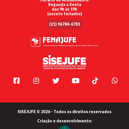
Segunda a Sexta
das 9h às 19h
(exceto feriados)
(21) 96784-6781
Facebook
Instagram
Twitter
Youtube
TikTok
Whats
SISEJUFE © 2026 - Todos os direitos reservados
Criação e
desenvolvimento: