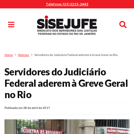
Telefone: (21) 2215-2443
MENU
Início
Sindicalize-se
Notícias
Artigos
Publicações
Pesquisa
Home
Notícias
Servidores do Judiciário Federal aderem à Greve Geral no Rio
Jurídico
Servidores do Judiciário
Diretoria
O Sindicato
Federal aderem à Greve Geral
Agenda
no Rio
Casa do Alto
Sede Campestre
Publicado em 28 de abril de 2017
Nossos Convênios
Gympass Wellhub
Seguro Auto