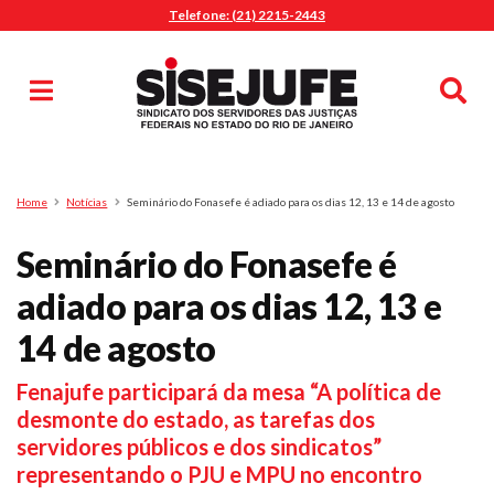
Telefone: (21) 2215-2443
MENU
Início
Sindicalize-se
Notícias
Artigos
Publicações
Pesquisa
Home
Notícias
Seminário do Fonasefe é adiado para os dias 12, 13 e 14 de agosto
Jurídico
Seminário do Fonasefe é
Diretoria
O Sindicato
adiado para os dias 12, 13 e
Agenda
14 de agosto
Casa do Alto
Fenajufe participará da mesa “A política de
Sede Campestre
desmonte do estado, as tarefas dos
Nossos Convênios
servidores públicos e dos sindicatos”
Gympass Wellhub
representando o PJU e MPU no encontro
Seguro Auto