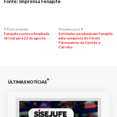
Fonte: Imprensa Fenajufe
Navegação
Post
Próximo
Post anterior
Próximo post
anterior:
post:
Fenajufe convoca Ampliada
Entidades parabenizam Fenajufe
virtual para 22 de agosto
pela conquista do Fórum
de
Permanente de Gestão e
Carreira
Post
ÚLTIMAS NOTÍCIAS