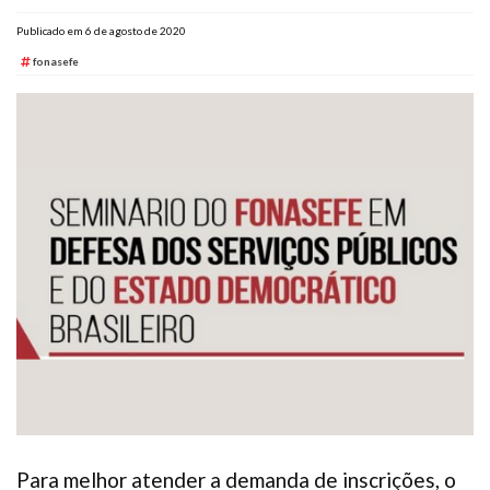
Plano de Saúde
Publicado em 6 de agosto de 2020
Assistência Funeral
fonasefe
Pós-graduação
Facebook
Instagram
Twitter
Youtube
TikTok
Whatsapp
Para melhor atender a demanda de inscrições, o