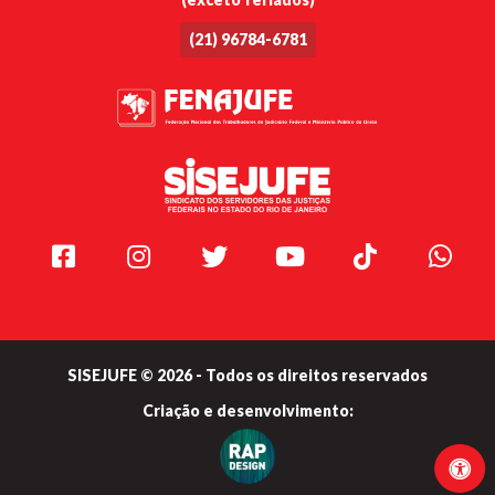
(21) 96784-6781
Facebook
Instagram
Twitter
Youtube
TikTok
Whats
SISEJUFE © 2026 - Todos os direitos reservados
Criação e
desenvolvimento: