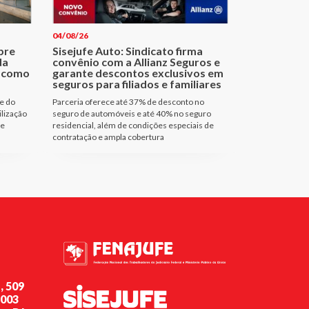
04/08/26
bre
Sisejufe Auto: Sindicato firma
da
convênio com a Allianz Seguros e
a como
garante descontos exclusivos em
seguros para filiados e familiares
e do
Parceria oferece até 37% de desconto no
ilização
seguro de automóveis e até 40% no seguro
de
residencial, além de condições especiais de
contratação e ampla cobertura
, 509
-003