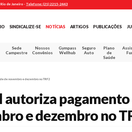
Rio de Janeiro -
Telefone: (21) 2215-2443
CIO
SINDICALIZE-SE
NOTÍCIAS
ARTIGOS
PUBLICAÇÕES
JU
Sede
Nossos
Gympass
Seguro
Plano
Assi
Campestre
Convênios
Wellhub
Auto
de
Fu
Saúde
saúde de novembro e dezembro no TRF2
l autoriza pagamento 
bro e dezembro no T