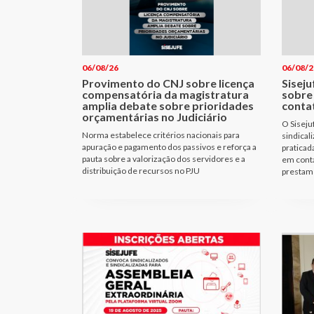
06/08/26
06/08/2
Provimento do CNJ sobre licença
Siseju
compensatória da magistratura
sobre
amplia debate sobre prioridades
conta
orçamentárias no Judiciário
O Siseju
Norma estabelece critérios nacionais para
sindical
apuração e pagamento dos passivos e reforça a
praticad
pauta sobre a valorização dos servidores e a
em cont
distribuição de recursos no PJU
prestam 