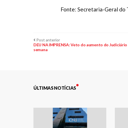
Fonte: Secretaria-Geral do
Navegação
Post
Post anterior
anterior:
DEU NA IMPRENSA: Veto do aumento do Judiciário 
semana
de
Post
ÚLTIMAS NOTÍCIAS