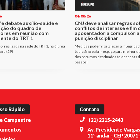
6
04/08/26
fe debate auxílio-saúde e
CNJ deve analisar regras so
ição do quadro de
conflitos de interesse e fim 
dores em reunião com
aposentadoria compulsóri
dente do TRT 1
punição disciplinar
oi realizada na sede do TRT 1, na última
Medidas podem fortalecer a integridad
eira (29)
Judiciário e abrir espaço para melhor ut
dos recursos destinados às despesas 
pessoal
sso Rápido
Contato
e Campestre
(21) 2215-2443
umentos
Av. Presidente Vargas
11º andar - CEP 20071
vênios