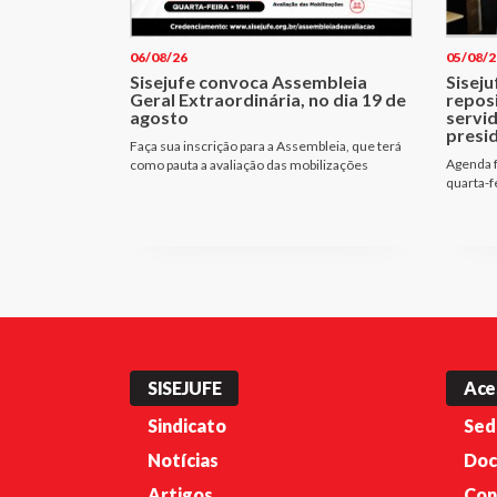
06/08/26
05/08/2
Sisejufe convoca Assembleia
Siseju
Geral Extraordinária, no dia 19 de
repos
agosto
servi
presi
Faça sua inscrição para a Assembleia, que terá
Agenda f
como pauta a avaliação das mobilizações
quarta-f
SISEJUFE
Ace
Sindicato
Sed
Notícias
Doc
Artigos
Con