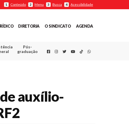
Conteúdo
Menu
Busca
Acessibilidade
1
2
3
4
RÍDICO
DIRETORIA
O SINDICATO
AGENDA
stência
Pós-
Facebook
Instagram
Twitter
Youtube
TikTok
Whatsapp
neral
graduação
de auxílio-
RF2