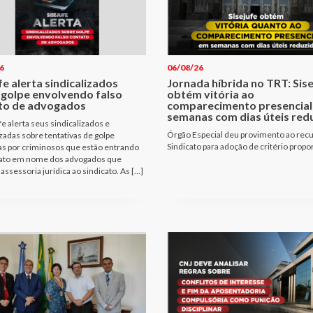
6
06/08/26
fe alerta sindicalizados
Jornada híbrida no TRT: Sis
 golpe envolvendo falso
obtém vitória ao
to de advogados
comparecimento presencial
semanas com dias úteis red
fe alerta seus sindicalizados e
Órgão Especial deu provimento ao rec
izadas sobre tentativas de golpe
Sindicato para adoção de critério propo
as por criminosos que estão entrando
ato em nome dos advogados que
assessoria jurídica ao sindicato. As […]