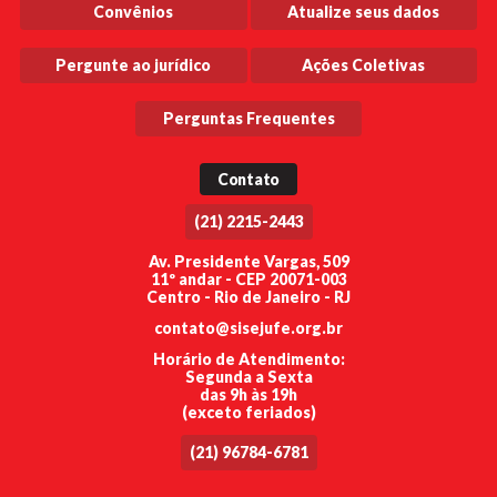
Convênios
Atualize seus dados
Pergunte ao jurídico
Ações Coletivas
Perguntas Frequentes
Contato
(21) 2215-2443
Av. Presidente Vargas, 509
11º andar - CEP 20071-003
Centro - Rio de Janeiro - RJ
contato@sisejufe.org.br
Horário de Atendimento:
Segunda a Sexta
das 9h às 19h
(exceto feriados)
(21) 96784-6781