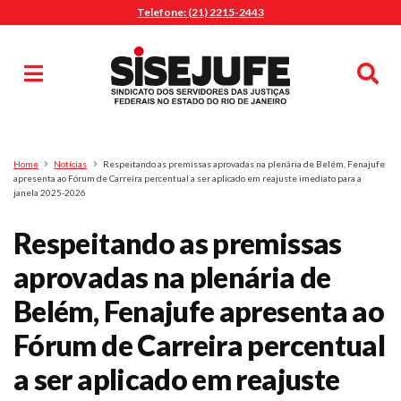
Telefone: (21) 2215-2443
MENU
Início
Sindicalize-se
Notícias
Artigos
Publicações
Pesquisa
Home
Notícias
Respeitando as premissas aprovadas na plenária de Belém, Fenajufe
Jurídico
apresenta ao Fórum de Carreira percentual a ser aplicado em reajuste imediato para a
janela 2025-2026
Diretoria
O Sindicato
Respeitando as premissas
Agenda
aprovadas na plenária de
Casa do Alto
Belém, Fenajufe apresenta ao
Sede Campestre
Fórum de Carreira percentual
Nossos Convênios
a ser aplicado em reajuste
Gympass Wellhub
Seguro Auto