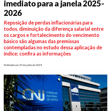
imediato para a janela 2025-
Plano de Saúde
2026
Assistência Funeral
Pós-graduação
Reposição de perdas inflacionárias para
todos, diminuição da diferença salarial entre
Facebook
Instagram
Twitter
Youtube
TikTok
Whatsapp
os cargos e fortalecimento do vencimento
básico são algumas das premissas
contempladas no estudo dessa aplicação de
índice; confira as informações
Publicado em 25 de julho de 2024