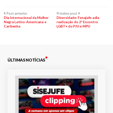
Navegação
Post
Próximo
Post anterior
Próximo post
anterior:
post:
Dia Internacional da Mulher
Diversidade: Fenajufe adia
Negra Latino-Americana e
realização do 2º Encontro
de
Caribenha
LGBT+ do PJU e MPU
Post
ÚLTIMAS NOTÍCIAS