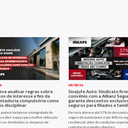
6
04/08/26
eve analisar regras sobre
Sisejufe Auto: Sindicato fir
tos de interesse e fim da
convênio com a Allianz Segu
ntadoria compulsória como
garante descontos exclusiv
o disciplinar
seguros para filiados e famil
podem fortalecer a integridade do
Parceria oferece até 37% de desconto 
io e abrir espaço para melhor utilização
seguro de automóveis e até 40% no se
rsos destinados às despesas de
residencial, além de condições especia
contratação e ampla cobertura