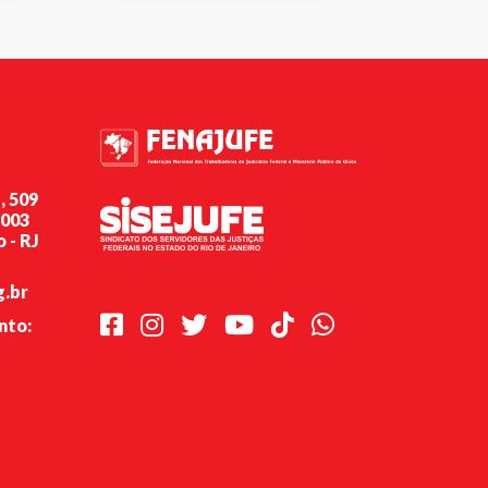
, 509
-003
 - RJ
g.br
Facebook
Instagram
Twitter
Youtube
TikTok
Whatsapp
nto: