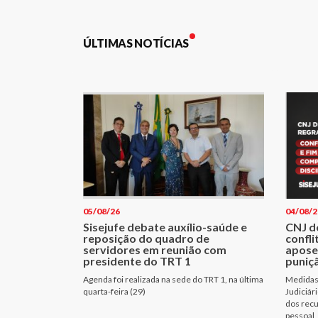
ÚLTIMAS NOTÍCIAS
05/08/26
04/08/2
Sisejufe debate auxílio-saúde e
CNJ d
reposição do quadro de
confli
servidores em reunião com
apose
presidente do TRT 1
puniçã
Agenda foi realizada na sede do TRT 1, na última
Medidas 
quarta-feira (29)
Judiciár
dos recu
pessoal