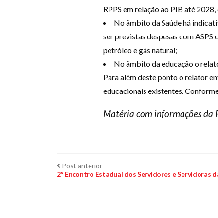
RPPS em relação ao PIB até 2028,
No âmbito da Saúde há indicati
ser previstas despesas com ASPS c
petróleo e gás natural;
No âmbito da educação o relato
Para além deste ponto o relator en
educacionais existentes. Conforme
Matéria com informações da 
Navegação
Post
Post anterior
anterior:
2º Encontro Estadual dos Servidores e Servidoras da
de
Post