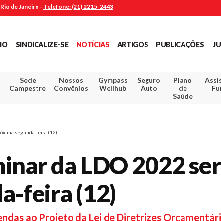
Rio de Janeiro -
Telefone: (21) 2215-2443
CIO
SINDICALIZE-SE
NOTÍCIAS
ARTIGOS
PUBLICAÇÕES
JU
Sede
Nossos
Gympass
Seguro
Plano
Assi
Campestre
Convênios
Wellhub
Auto
de
Fu
Saúde
róxima segunda-feira (12)
minar da LDO 2022 se
-feira (12)
ndas ao Projeto da Lei de Diretrizes Orçamentária