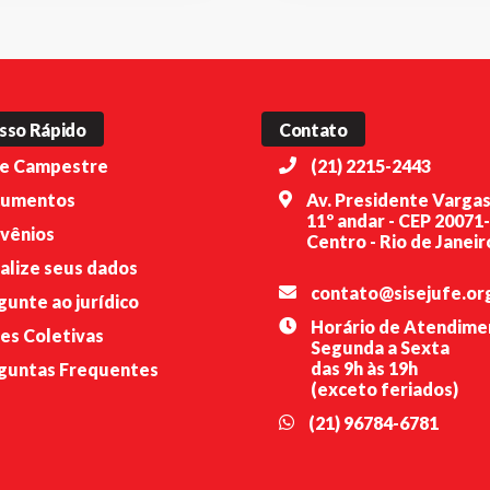
sso Rápido
Contato
e Campestre
(21) 2215-2443
umentos
Av. Presidente Vargas
11º andar - CEP 20071
vênios
Centro - Rio de Janeiro
alize seus dados
contato@sisejufe.or
gunte ao jurídico
Horário de Atendime
es Coletivas
Segunda a Sexta
das 9h às 19h
guntas Frequentes
(exceto feriados)
(21) 96784-6781