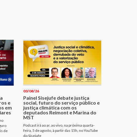
03/08/26
ma
Painel Sisejufe debate justiça
ros e
social, futuro do serviço público e
os em
justiça climática com os
iares
deputados Reimont e Marina do
MST
no
Podcast irá ao ar, ao vivo, na próxima quarta-
guro
feira, 5 de agosto, à partir das 15h, no YouTube
is de
do Sisejufe