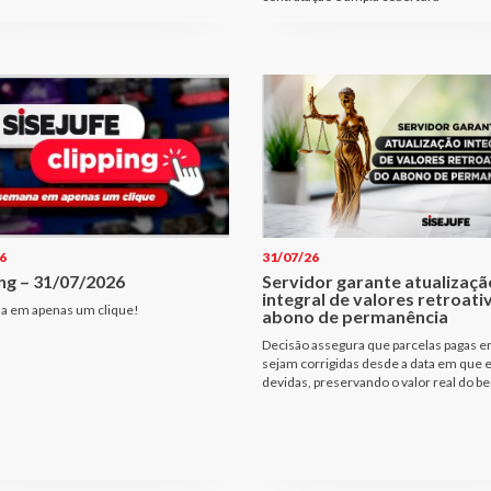
6
31/07/26
ng – 31/07/2026
Servidor garante atualizaçã
integral de valores retroati
a em apenas um clique!
abono de permanência
Decisão assegura que parcelas pagas e
sejam corrigidas desde a data em que
devidas, preservando o valor real do be