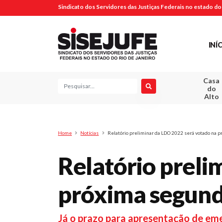
Sindicato dos Servidores das Justiças Federais no estado do 
INÍ
Casa
Pesquisa
do
Alto
Home
Notícias
Relatório preliminar da LDO 2022 será votado na p
Relatório preli
próxima segunda
Já o prazo para apresentação de eme