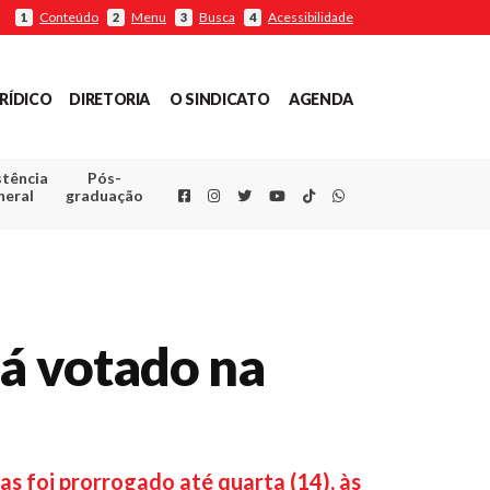
Conteúdo
Menu
Busca
Acessibilidade
1
2
3
4
RÍDICO
DIRETORIA
O SINDICATO
AGENDA
stência
Pós-
Facebook
Instagram
Twitter
Youtube
TikTok
Whatsapp
neral
graduação
rá votado na
s foi prorrogado até quarta (14), às