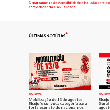
Navegação
anterior:
Departamento de Acessibilidade e Inclusão abre es
com deficiência e sexualidade
de
Post
ÚLTIMAS NOTÍCIAS
06/08/26
06/08/2
Mobilização de 13 de agosto:
Sisej
Sisejufe convoca categoria para
Geral 
fortalecer ato do nacional nos
agost