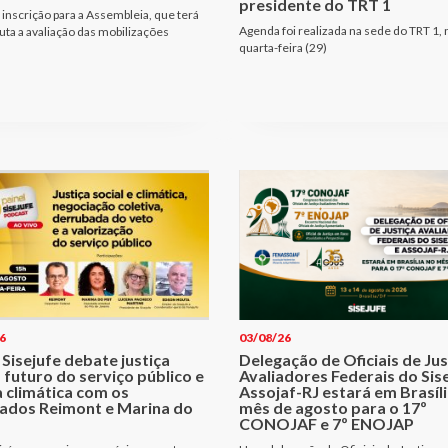
presidente do TRT 1
 inscrição para a Assembleia, que terá
Agenda foi realizada na sede do TRT 1, 
ta a avaliação das mobilizações
quarta-feira (29)
6
03/08/26
 Sisejufe debate justiça
Delegação de Oficiais de Jus
, futuro do serviço público e
Avaliadores Federais do Sise
a climática com os
Assojaf-RJ estará em Brasíl
ados Reimont e Marina do
mês de agosto para o 17º
CONOJAF e 7º ENOJAP