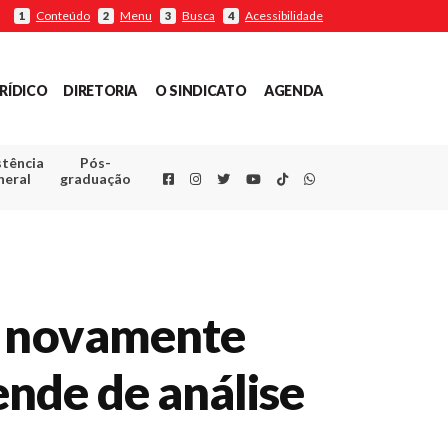
Conteúdo
Menu
Busca
Acessibilidade
1
2
3
4
RÍDICO
DIRETORIA
O SINDICATO
AGENDA
stência
Pós-
Facebook
Instagram
Twitter
Youtube
TikTok
Whatsapp
neral
graduação
 é novamente
nde de análise