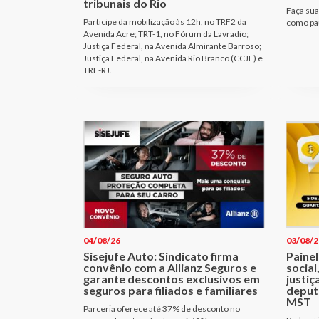
tribunais do Rio
Faça sua
Participe da mobilização às 12h, no TRF2 da
como pau
Avenida Acre; TRT-1, no Fórum da Lavradio;
Justiça Federal, na Avenida Almirante Barroso;
Justiça Federal, na Avenida Rio Branco (CCJF) e
TRE-RJ.
04/08/26
03/08/2
Sisejufe Auto: Sindicato firma
Painel
convênio com a Allianz Seguros e
social
garante descontos exclusivos em
justiç
seguros para filiados e familiares
deput
MST
Parceria oferece até 37% de desconto no