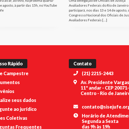
rá ao ar, ao vivo, na próxima quarta-
Uma delegação de Oficiais de Justiça
de agosto, à partir das 15h, no YouTube
Avaliadores Federais do Rio de Janeiro
ufe
participará, nos dias 13 e 14 de agosto, 
Congresso Nacional dos Oficiais de Jus
Avaliadores Federais […]
sso Rápido
Contato
e Campestre
(21) 2215-2443
umentos
Av. Presidente Vargas
11º andar - CEP 20071
vênios
Centro - Rio de Janeiro
alize seus dados
contato@sisejufe.or
gunte ao jurídico
Horário de Atendime
es Coletivas
Segunda a Sexta
das 9h às 19h
guntas Frequentes