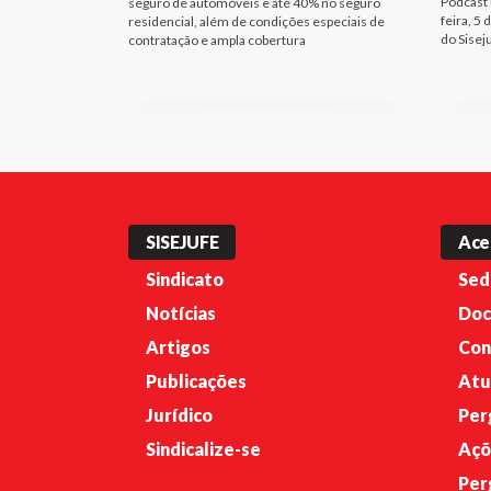
Podcast i
seguro de automóveis e até 40% no seguro
feira, 5 
residencial, além de condições especiais de
do Sisej
contratação e ampla cobertura
SISEJUFE
Ace
Sindicato
Sed
Notícias
Doc
Artigos
Con
Publicações
Atu
Jurídico
Per
Sindicalize-se
Açõ
Per