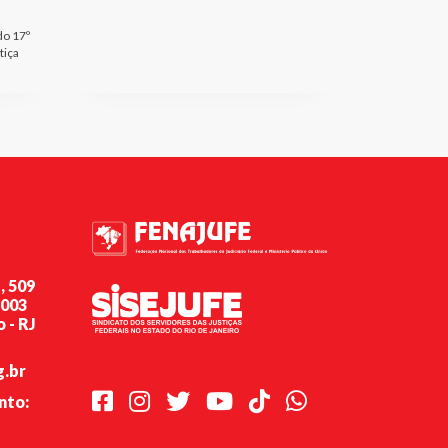
do 17º
tiça
, 509
-003
 - RJ
g.br
Facebook
Instagram
Twitter
Youtube
TikTok
Whatsapp
nto: