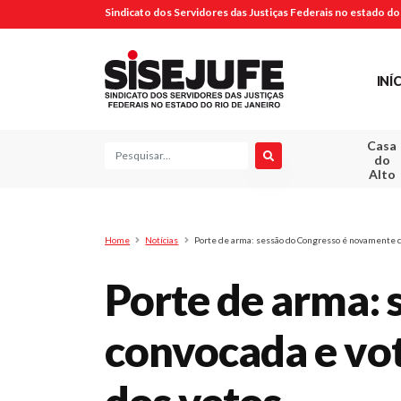
Sindicato dos Servidores das Justiças Federais no estado do 
INÍ
Casa
Pesquisa
do
Alto
Home
Notícias
Porte de arma: sessão do Congresso é novamente c
Porte de arma:
convocada e vo