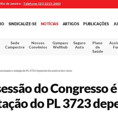
Rio de Janeiro -
Telefone: (21) 2215-2443
CIO
SINDICALIZE-SE
NOTÍCIAS
ARTIGOS
PUBLICAÇÕES
JU
Sede
Nossos
Gympass
Seguro
Plano
Assi
Campestre
Convênios
Wellhub
Auto
de
Fu
Saúde
onvocada e votação do PL 3723 depende de análise dos vetos
 sessão do Congresso
tação do PL 3723 depe