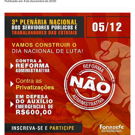
Publicado em 4 de dezembro de 2020
Plano de Saúde
Assistência Funeral
Pós-graduação
Facebook
Instagram
Twitter
Youtube
TikTok
Whatsapp