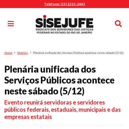
Telefone: (21) 2215-2443
MENU
Início
Sindicalize-se
Notícias
Artigos
Publicações
Pesquisa
Home
Notícias
Plenária unificada dos Serviços Públicos acontece neste sábado (5/12)
Jurídico
Plenária unificada dos
Diretoria
O Sindicato
Serviços Públicos acontece
Agenda
neste sábado (5/12)
Casa do Alto
Evento reunirá servidoras e servidores
Sede Campestre
públicos federais, estaduais, municipais e das
Nossos Convênios
empresas estatais
Gympass Wellhub
Seguro Auto