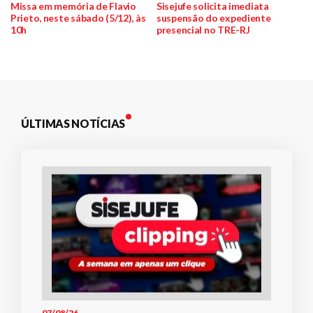
Navegação
anterior:
post:
Missa em memória de Flavio
Sisejufe solicita imediata
Prieto, neste sábado (5/12), às
suspensão do expediente
de
10h
presencial no TRE-RJ
Post
ÚLTIMAS NOTÍCIAS
07/08/26