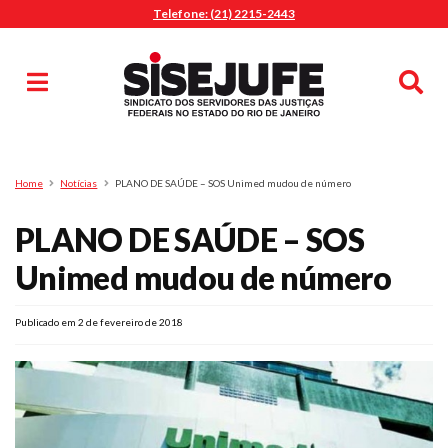
Telefone: (21) 2215-2443
MENU
Início
Sindicalize-se
Notícias
Artigos
Publicações
Pesquisa
Home
Notícias
PLANO DE SAÚDE – SOS Unimed mudou de número
Jurídico
PLANO DE SAÚDE – SOS
Diretoria
O Sindicato
Unimed mudou de número
Agenda
Publicado em 2 de fevereiro de 2018
Casa do Alto
Sede Campestre
Nossos Convênios
Gympass Wellhub
Seguro Auto