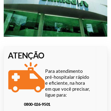
Plano de Saúde
Assistência Funeral
Pós-graduação
Facebook
Instagram
Twitter
Youtube
TikTok
Whatsapp
ATENÇÃO
Para atendimento
pré-hospitalar rápido
e eficiente, na hora
em que você precisar,
ligue para:
0800-026-9501