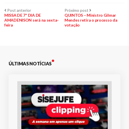
Navegação
Post
Próximo
Post anterior
Próximo post
anterior:
post:
MISSA DE 7º DIA DE
QUINTOS – Ministro Gilmar
AMADENISON será na sexta-
Mendes retira o processo da
de
feira
votação
Post
ÚLTIMAS NOTÍCIAS