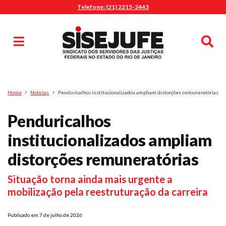
Telefone: (21) 2215-2443
MENU
Início
Sindicalize-se
Notícias
Artigos
Publicações
Pesquisa
Home
Notícias
Penduricalhos institucionalizados ampliam distorções remuneratórias
Jurídico
Penduricalhos
Diretoria
O Sindicato
institucionalizados ampliam
Agenda
distorções remuneratórias
Casa do Alto
Situação torna ainda mais urgente a
Sede Campestre
mobilização pela reestruturação da carreira
Nossos Convênios
Gympass Wellhub
Publicado em 7 de julho de 2026
Seguro Auto