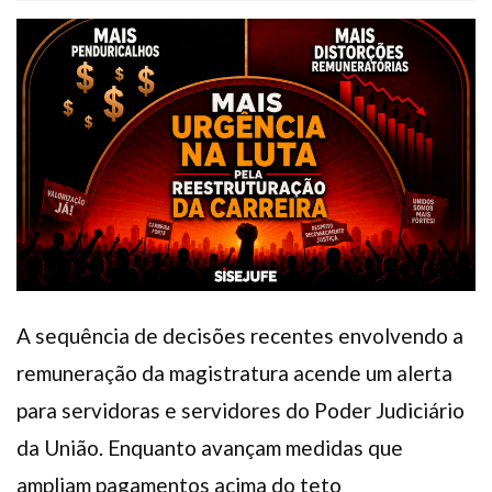
Plano de Saúde
Assistência Funeral
Pós-graduação
Facebook
Instagram
Twitter
Youtube
TikTok
Whatsapp
A sequência de decisões recentes envolvendo a
remuneração da magistratura acende um alerta
para servidoras e servidores do Poder Judiciário
da União. Enquanto avançam medidas que
ampliam pagamentos acima do teto