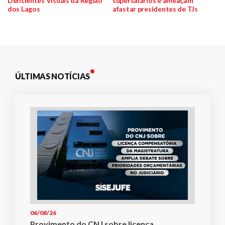
Deficientes Visuais da Região
supersalários e ameaçam
Post
dos Lagos
afastar presidentes de TJs
ÚLTIMAS NOTÍCIAS
06/08/26
Provimento do CNJ sobre licença