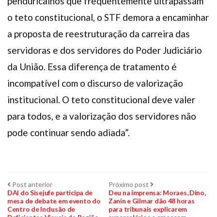
penduricalhos que frequentemente ultrapassam
o teto constitucional, o STF demora a encaminhar
a proposta de reestruturação da carreira das
servidoras e dos servidores do Poder Judiciário
da União. Essa diferença de tratamento é
incompatível com o discurso de valorização
institucional. O teto constitucional deve valer
para todos, e a valorização dos servidores não
pode continuar sendo adiada”.
Navegação
Post
Próximo
Post anterior
Próximo post
anterior:
post:
DAI do Sisejufe participa de
Deu na imprensa: Moraes, Dino,
mesa de debate em evento do
Zanin e Gilmar dão 48 horas
de
Centro de Inclusão de
para tribunais explicarem