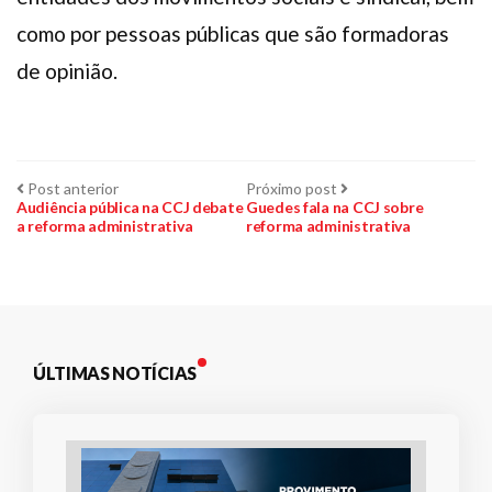
como por pessoas públicas que são formadoras
de opinião.
Navegação
Post
Próximo
Post anterior
Próximo post
anterior:
post:
Audiência pública na CCJ debate
Guedes fala na CCJ sobre
a reforma administrativa
reforma administrativa
de
Post
ÚLTIMAS NOTÍCIAS