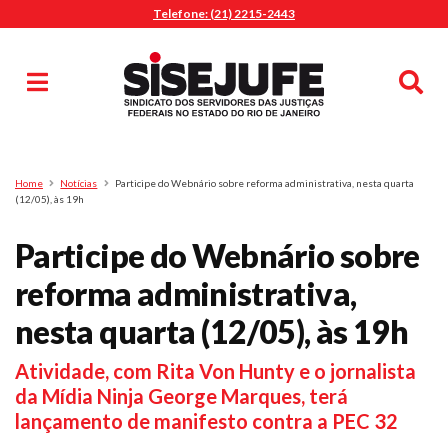
Telefone: (21) 2215-2443
MENU
Início
Sindicalize-se
Notícias
Artigos
Publicações
Pesquisa
Home
Notícias
Participe do Webnário sobre reforma administrativa, nesta quarta
Jurídico
(12/05), às 19h
Diretoria
Participe do Webnário sobre
O Sindicato
reforma administrativa,
Agenda
nesta quarta (12/05), às 19h
Casa do Alto
Sede Campestre
Atividade, com Rita Von Hunty e o jornalista
Nossos Convênios
da Mídia Ninja George Marques, terá
Gympass Wellhub
lançamento de manifesto contra a PEC 32
Seguro Auto