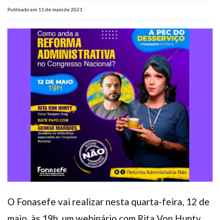
Plano de Saúde
Publicado em 11 de maio de 2021
Assistência Funeral
Pós-graduação
Facebook
Instagram
Twitter
Youtube
TikTok
Whatsapp
O Fonasefe vai realizar nesta quarta-feira, 12 de
maio, às 19h, um webinário com Rita Von Hunty,