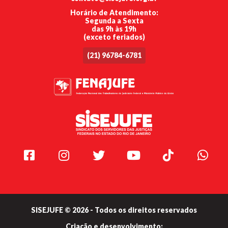
Horário de Atendimento:
Segunda a Sexta
das 9h às 19h
(exceto feriados)
(21) 96784-6781
Facebook
Instagram
Twitter
Youtube
TikTok
Whats
SISEJUFE © 2026 - Todos os direitos reservados
Criação e
desenvolvimento: