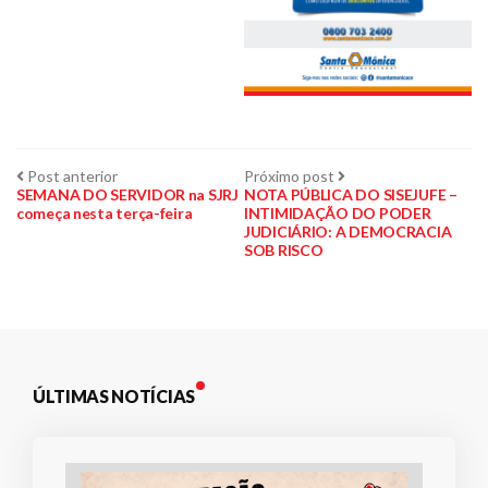
Navegação
Post
Próximo
Post anterior
Próximo post
anterior:
post:
SEMANA DO SERVIDOR na SJRJ
NOTA PÚBLICA DO SISEJUFE –
começa nesta terça-feira
INTIMIDAÇÃO DO PODER
de
JUDICIÁRIO: A DEMOCRACIA
SOB RISCO
Post
ÚLTIMAS NOTÍCIAS