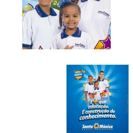
Plano de Saúde
Assistência Funeral
Pós-graduação
Facebook
Instagram
Twitter
Youtube
TikTok
Whatsapp