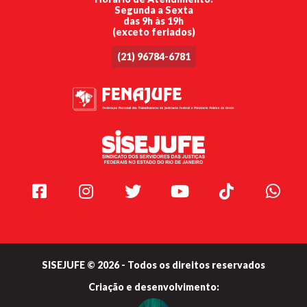
Segunda a Sexta
das 9h às 19h
(exceto feriados)
(21) 96784-6781
Facebook
Instagram
Twitter
Youtube
TikTok
Whats
SISEJUFE © 2026 - Todos os direitos reservados
Criação e
desenvolvimento: