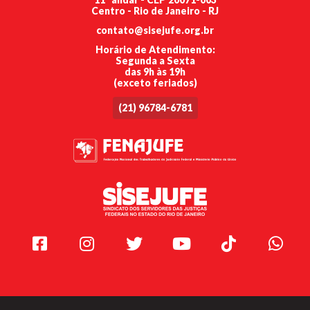
Centro - Rio de Janeiro - RJ
contato@sisejufe.org.br
Horário de Atendimento:
Segunda a Sexta
das 9h às 19h
(exceto feriados)
(21) 96784-6781
Facebook
Instagram
Twitter
Youtube
TikTok
Whats