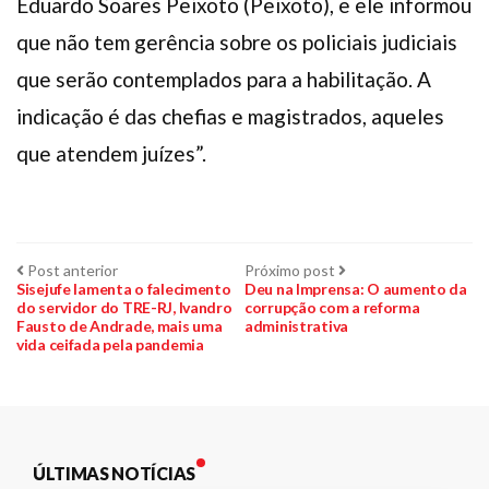
Eduardo Soares Peixoto (Peixoto), e ele informou
que não tem gerência sobre os policiais judiciais
que serão contemplados para a habilitação. A
indicação é das chefias e magistrados, aqueles
que atendem juízes”.
Navegação
Post
Próximo
Post anterior
Próximo post
anterior:
post:
Sisejufe lamenta o falecimento
Deu na Imprensa: O aumento da
do servidor do TRE-RJ, Ivandro
corrupção com a reforma
de
Fausto de Andrade, mais uma
administrativa
vida ceifada pela pandemia
Post
ÚLTIMAS NOTÍCIAS