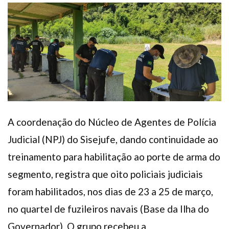
Plano de Saúde
Assistência Funeral
Pós-graduação
Facebook
Instagram
Twitter
Youtube
TikTok
Whatsapp
A coordenação do Núcleo de Agentes de Polícia
Judicial (NPJ) do Sisejufe, dando continuidade ao
treinamento para habilitação ao porte de arma do
segmento, registra que oito policiais judiciais
foram habilitados, nos dias de 23 a 25 de março,
no quartel de fuzileiros navais (Base da Ilha do
Governador). O grupo recebeu a