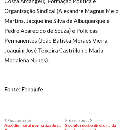
Costa Arcangeli), Formação Política e
Organização Sindical (Alexandre Magnus Melo
Martins, Jacqueline Silva de Albuquerque e
Pedro Aparecido de Souza) e Políticas
Permanentes (João Batista Moraes Vieira,
Joaquim José Teixeira Castrillon e Maria
Madalena Nunes).
Fonte: Fenajufe
Navegação
Post
Próximo
Post anterior
Próximo post
anterior:
post:
Assédio moral normatizado na
Sisejufe recebe diretoria da