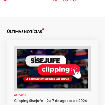
JF
Fasubra-Sindical
de
Post
ÚLTIMAS NOTÍCIAS
07/08/26
Clipping Sisejufe – 2 a 7 de agosto de 2026