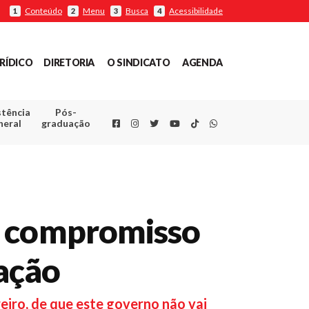
Conteúdo
Menu
Busca
Acessibilidade
1
2
3
4
RÍDICO
DIRETORIA
O SINDICATO
AGENDA
stência
Pós-
Facebook
Instagram
Twitter
Youtube
TikTok
Whatsapp
neral
graduação
e compromisso
ação
iro, de que este governo não vai