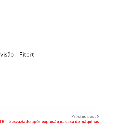
isão – Fitert
Próximo
Próximo post
post:
TRT é esvaziado após explosão na casa de máquinas