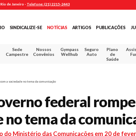
Rio de Janeiro -
Telefone: (21) 2215-2443
CIO
SINDICALIZE-SE
NOTÍCIAS
ARTIGOS
PUBLICAÇÕES
JU
Sede
Nossos
Gympass
Seguro
Plano
Assi
Campestre
Convênios
Wellhub
Auto
de
Fu
Saúde
 com a sociedade no tema da comunicação
Governo federal romp
e no tema da comunic
o do Ministério das Comunicações em 20 de fevere