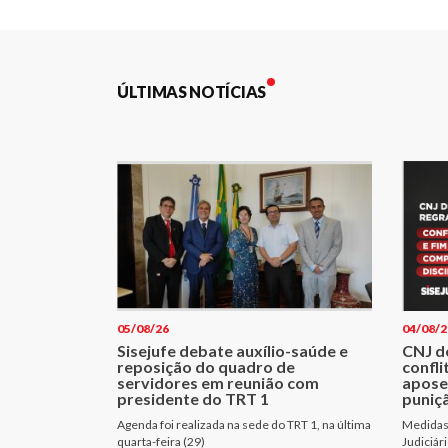
Post
ÚLTIMAS NOTÍCIAS
05/08/26
04/08/2
Sisejufe debate auxílio-saúde e
CNJ d
reposição do quadro de
confli
servidores em reunião com
apose
presidente do TRT 1
puniçã
Agenda foi realizada na sede do TRT 1, na última
Medidas 
quarta-feira (29)
Judiciár