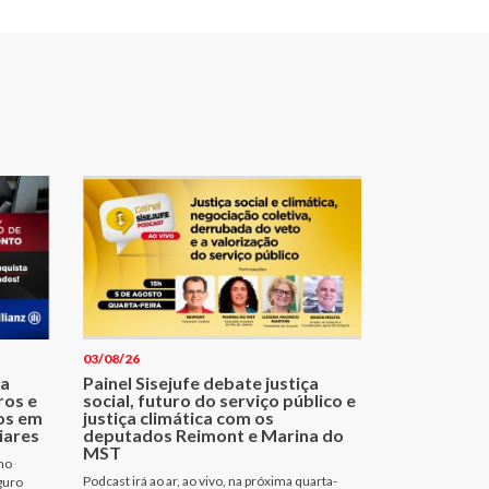
03/08/26
ma
Painel Sisejufe debate justiça
ros e
social, futuro do serviço público e
os em
justiça climática com os
iares
deputados Reimont e Marina do
MST
no
Podcast irá ao ar, ao vivo, na próxima quarta-
guro