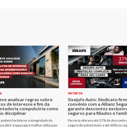
6
04/08/26
eve analisar regras sobre
Sisejufe Auto: Sindicato fir
tos de interesse e fim da
convênio com a Allianz Segu
ntadoria compulsória como
garante descontos exclusiv
o disciplinar
seguros para filiados e famil
podem fortalecer a integridade do
Parceria oferece até 37% de desconto 
io e abrir espaço para melhor utilização
seguro de automóveis e até 40% no se