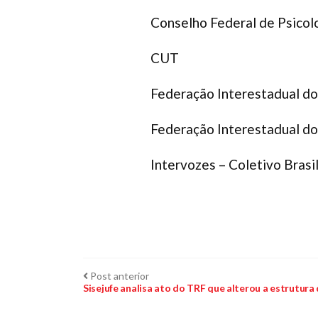
Conselho Federal de Psicol
CUT
Federação Interestadual d
Federação Interestadual do
Intervozes – Coletivo Brasi
Navegação
Post
Post anterior
anterior:
Sisejufe analisa ato do TRF que alterou a estrutura 
de