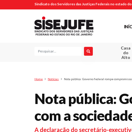
Sindicato dos Servidores das Justiças Federais no estado do 
INÍ
Casa
Pesquisa
do
Alto
Home
Notícias
Nota pública: Governo federal rompe compromisso
Nota pública: 
com a sociedad
A declaração do secretário-executiv