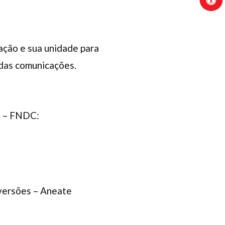
zação e sua unidade para
 das comunicações.
o – FNDC:
iversões – Aneate