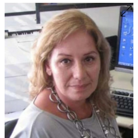
Plano de Saúde
Assistência Funeral
Pós-graduação
Facebook
Instagram
Twitter
Youtube
TikTok
Whatsapp