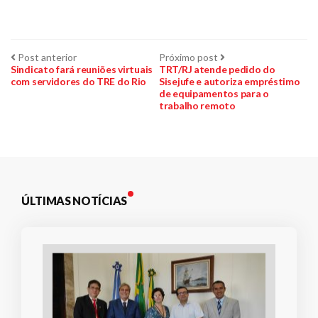
Navegação
Post
Próximo
Post anterior
Próximo post
anterior:
post:
Sindicato fará reuniões virtuais
TRT/RJ atende pedido do
com servidores do TRE do Rio
Sisejufe e autoriza empréstimo
de
de equipamentos para o
trabalho remoto
Post
ÚLTIMAS NOTÍCIAS