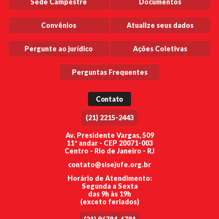
Sede Campestre
Documentos
Convênios
Atualize seus dados
Pergunte ao jurídico
Ações Coletivas
Perguntas Frequentes
Contato
(21) 2215-2443
Av. Presidente Vargas, 509
11º andar - CEP 20071-003
Centro - Rio de Janeiro - RJ
contato@sisejufe.org.br
Horário de Atendimento:
Segunda a Sexta
das 9h às 19h
(exceto feriados)