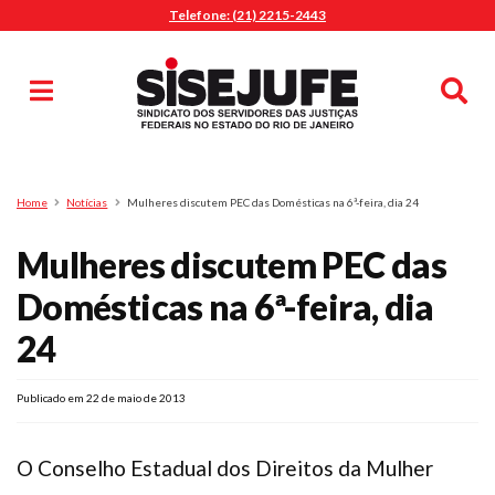
Telefone: (21) 2215-2443
MENU
Início
Sindicalize-se
Notícias
Artigos
Publicações
Pesquisa
Home
Notícias
Mulheres discutem PEC das Domésticas na 6ª-feira, dia 24
Jurídico
Mulheres discutem PEC das
Diretoria
O Sindicato
Domésticas na 6ª-feira, dia
Agenda
24
Casa do Alto
Sede Campestre
Publicado em 22 de maio de 2013
Nossos Convênios
Gympass Wellhub
O Conselho Estadual dos Direitos da Mulher
Seguro Auto