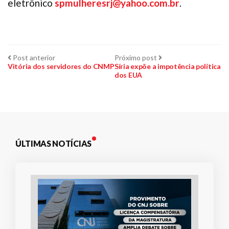
eletrônico
spmulheresrj@yahoo.com.br
.
Navegação
Post
Próximo
Post anterior
Próximo post
anterior:
post:
Vitória dos servidores do CNMP
Síria expõe a impotência política
dos EUA
de
Post
ÚLTIMAS NOTÍCIAS