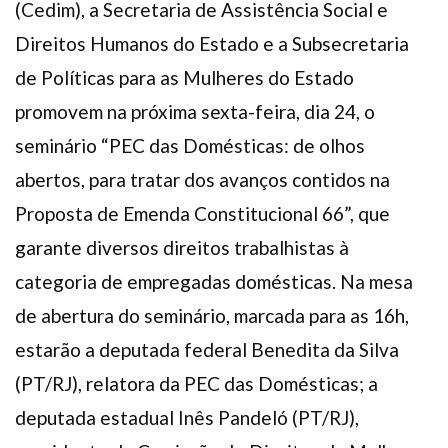
(Cedim), a Secretaria de Assistência Social e
Plano de Saúde
Direitos Humanos do Estado e a Subsecretaria
Assistência Funeral
de Políticas para as Mulheres do Estado
Pós-graduação
promovem na próxima sexta-feira, dia 24, o
Facebook
Instagram
Twitter
Youtube
TikTok
Whatsapp
seminário “PEC das Domésticas: de olhos
abertos, para tratar dos avanços contidos na
Proposta de Emenda Constitucional 66”, que
garante diversos direitos trabalhistas à
categoria de empregadas domésticas. Na mesa
de abertura do seminário, marcada para as 16h,
estarão a deputada federal Benedita da Silva
(PT/RJ), relatora da PEC das Domésticas; a
deputada estadual Inês Pandeló (PT/RJ),