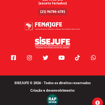
(exceto feriados)
(21) 96784-6781
Facebook
Instagram
Twitter
Youtube
TikTok
Whats
SISEJUFE © 2026 - Todos os direitos reservados
Criação e
desenvolvimento: