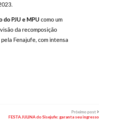
2023.
o do PJU e MPU
como um
evisão da recomposição
o pela Fenajufe, com intensa
Próximo
Próximo post
post:
FESTA JULINA do Sisejufe: garanta seu ingresso