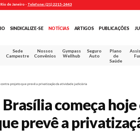
Rio de Janeiro -
Telefone: (21) 2215-2443
CIO
SINDICALIZE-SE
NOTÍCIAS
ARTIGOS
PUBLICAÇÕES
JU
Sede
Nossos
Gympass
Seguro
Plano
Assi
Campestre
Convênios
Wellhub
Auto
de
Fu
Saúde
ontra projeto que prevê a privatização da atividade judiciária
Brasília começa hoje
que prevê a privatizaç