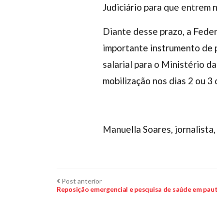
Judiciário para que entrem 
Diante desse prazo, a Feder
importante instrumento de 
salarial para o Ministério d
mobilização nos dias 2 ou 3
Manuella Soares, jornalista, 
Navegação
Post
Post anterior
anterior:
Reposição emergencial e pesquisa de saúde em pau
de