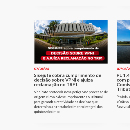
07/08/26
07/08/2
Sisejufe cobra cumprimento de
PL 1.
decisão sobre VPNI e ajuíza
com p
reclamação no TRF1
Comis
Tribu
Sindicato protocola nova petição no processo de
Projeto 
origem e leva o descumprimento ao Tribunal
efetivos
para garantir a efetividade da decisão que
Regional
determinou o restabelecimento integral dos
quintos/décimos