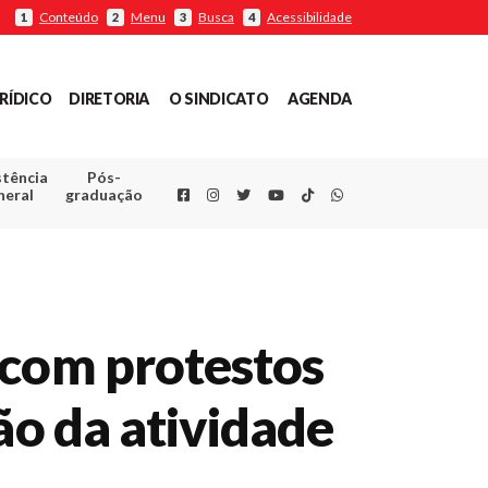
Conteúdo
Menu
Busca
Acessibilidade
1
2
3
4
RÍDICO
DIRETORIA
O SINDICATO
AGENDA
stência
Pós-
Facebook
Instagram
Twitter
Youtube
TikTok
Whatsapp
neral
graduação
 com protestos
ão da atividade