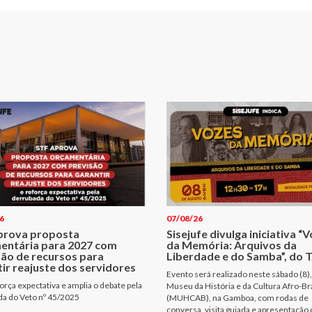
6
07/08/26
prova proposta
Sisejufe divulga iniciativa “
entária para 2027 com
da Memória: Arquivos da
são de recursos para
Liberdade e do Samba”, do T
ir reajuste dos servidores
Evento será realizado neste sábado (8),
orça expectativa e amplia o debate pela
Museu da História e da Cultura Afro-Bra
a do Veto nº 45/2025
(MUHCAB), na Gamboa, com rodas de
conversa, visita guiada e apresentação 