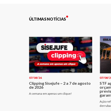
Post
ÚLTIMAS NOTÍCIAS
07/08/26
07/08/2
Clipping Sisejufe – 2 a 7 de agosto
STF a
de 2026
orçam
previ
A semana em apenas um clique!
garant
Ação ref
derrubad