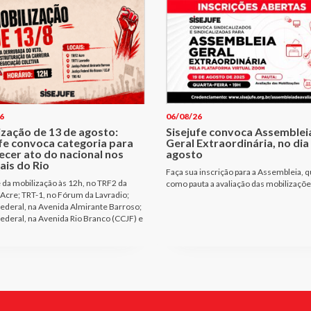
6
06/08/26
ização de 13 de agosto:
Sisejufe convoca Assemblei
ufe convoca categoria para
Geral Extraordinária, no dia
ecer ato do nacional nos
agosto
ais do Rio
Faça sua inscrição para a Assembleia, q
e da mobilização às 12h, no TRF2 da
como pauta a avaliação das mobilizaçõ
Acre; TRT-1, no Fórum da Lavradio;
Federal, na Avenida Almirante Barroso;
Federal, na Avenida Rio Branco (CCJF) e