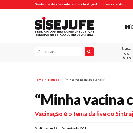
Sindicato dos Servidores das Justiças Federais no estado do 
INÍ
Casa
Pesquisa
do
Alto
Home
Notícias
“Minha vacina chega quando?”
“Minha vacina 
Vacinação é o tema da live do Sintra
Publicado em 25 de fevereiro de 2021