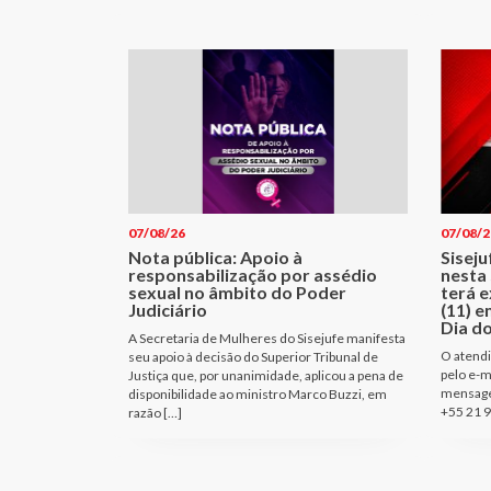
07/08/26
07/08/2
Nota pública: Apoio à
Sisej
responsabilização por assédio
nesta 
sexual no âmbito do Poder
terá e
Judiciário
(11) e
Dia d
A Secretaria de Mulheres do Sisejufe manifesta
O atendi
seu apoio à decisão do Superior Tribunal de
pelo e-m
Justiça que, por unanimidade, aplicou a pena de
mensage
disponibilidade ao ministro Marco Buzzi, em
+55 21 9
razão […]