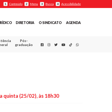
Conteúdo
Menu
Busca
Acessibilidade
1
2
3
4
RÍDICO
DIRETORIA
O SINDICATO
AGENDA
stência
Pós-
Facebook
Instagram
Twitter
Youtube
TikTok
Whatsapp
neral
graduação
ta quinta (25/02), às 18h30