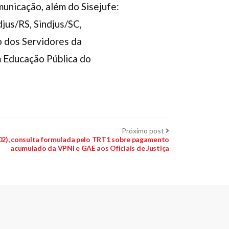
municação, além do Sisejufe:
djus/RS, Sindjus/SC,
o dos Servidores da
m Educação Pública do
Próximo
Próximo post
post:
/02), consulta formulada pelo TRT1 sobre pagamento
acumulado da VPNI e GAE aos Oficiais de Justiça