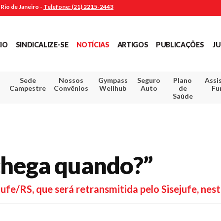
Rio de Janeiro -
Telefone: (21) 2215-2443
CIO
SINDICALIZE-SE
NOTÍCIAS
ARTIGOS
PUBLICAÇÕES
JU
Sede
Nossos
Gympass
Seguro
Plano
Assi
Campestre
Convênios
Wellhub
Auto
de
Fu
Saúde
chega quando?”
jufe/RS, que será retransmitida pelo Sisejufe, nes