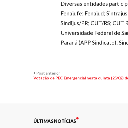
Diversas entidades particip
Fenajufe; Fenajud; Sintrajus
Sindijus/PR; CUT/RS; CUT R
Universidade Federal de Sa
Paraná (APP Sindicato); Sin
Navegação
Post
Post anterior
anterior:
Votação de PEC Emergencial nesta quinta (25/02) d
de
Post
ÚLTIMAS NOTÍCIAS