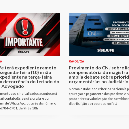
6
06/08/26
ufe terá expediente remoto
Provimento do CNJ sobre li
segunda-feira (10) e não
compensatória da magistra
xpediente na terça-feira
amplia debate sobre priori
m decorrência do feriado do
orçamentárias no Judiciário
o Advogado
Norma estabelece critérios nacionais p
mento aos sindicalizados acontecerá
apuração e pagamento dos passivos e r
ail contato@sisejufe.org.br e por
pauta sobre a valorização dos servidore
m de WhatsApp, através do número
distribuição de recursos no PJU
6784-6781, de 9h às 18h