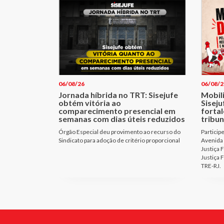
06/08/26
06/08/2
Jornada híbrida no TRT: Sisejufe
Mobil
obtém vitória ao
Sisej
comparecimento presencial em
fortal
semanas com dias úteis reduzidos
tribun
Órgão Especial deu provimento ao recurso do
Particip
Sindicato para adoção de critério proporcional
Avenida 
Justiça 
Justiça 
TRE-RJ.