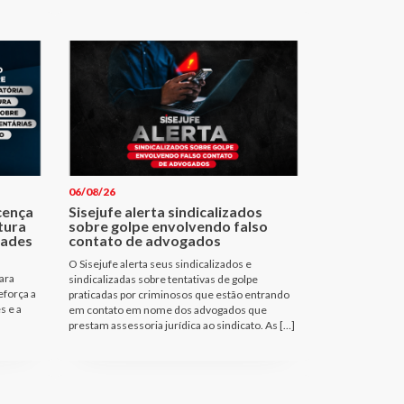
06/08/26
cença
Sisejufe alerta sindicalizados
tura
sobre golpe envolvendo falso
dades
contato de advogados
O Sisejufe alerta seus sindicalizados e
ara
sindicalizadas sobre tentativas de golpe
eforça a
praticadas por criminosos que estão entrando
s e a
em contato em nome dos advogados que
prestam assessoria jurídica ao sindicato. As […]