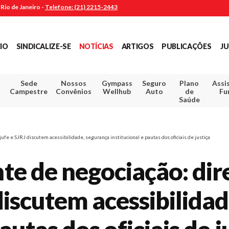
Rio de Janeiro -
Telefone: (21) 2215-2443
CIO
SINDICALIZE-SE
NOTÍCIAS
ARTIGOS
PUBLICAÇÕES
JU
Sede
Nossos
Gympass
Seguro
Plano
Assi
Campestre
Convênios
Wellhub
Auto
de
Fu
Saúde
fe e SJRJ discutem acessibilidade, segurança institucional e pautas dos oficiais de justiça
e de negociação: dire
 discutem acessibilida