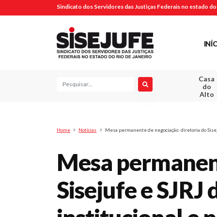
Sindicato dos Servidores das Justiças Federais no estado do 
INÍ
Casa
Pesquisa
do
Alto
Home
Notícias
Mesa permanente de negociação: diretoria do Siseju
Mesa permanent
Sisejufe e SJRJ