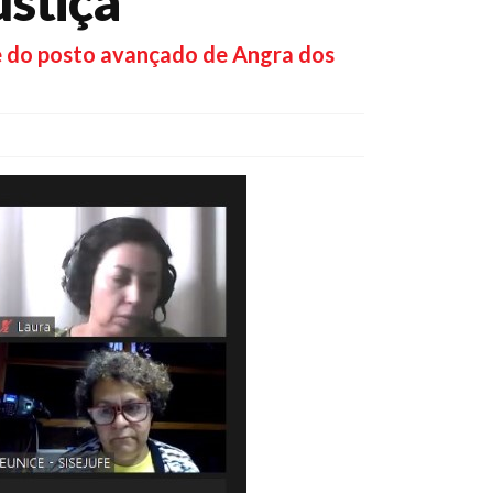
ustiça
a e do posto avançado de Angra dos