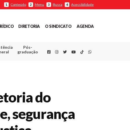
Conteúdo
Menu
Busca
Acessibilidade
1
2
3
4
RÍDICO
DIRETORIA
O SINDICATO
AGENDA
stência
Pós-
Facebook
Instagram
Twitter
Youtube
TikTok
Whatsapp
neral
graduação
toria do
de, segurança