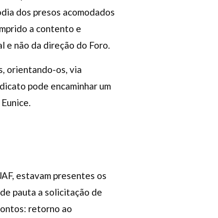
stódia dos presos acomodados
mprido a contento e
l e não da direção do Foro.
, orientando-os, via
indicato pode encaminhar um
 Eunice.
OJAF, estavam presentes os
de pauta a solicitação de
ontos: retorno ao