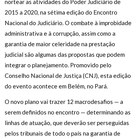
nortear as atividades do Poder Judiciário de
Plano de Saúde
2015 a 2020, na sétima edição do Encontro
Assistência Funeral
Nacional do Judiciário. O combate à improbidade
Pós-graduação
administrativa e à corrupção, assim como a
Facebook
Instagram
Twitter
Youtube
TikTok
Whatsapp
garantia de maior celeridade na prestação
judicial são algumas das propostas que podem
integrar o planejamento. Promovido pelo
Conselho Nacional de Justiça (CNJ), esta edição
do evento acontece em Belém, no Pará.
O novo plano vai trazer 12 macrodesafios — a
serem definidos no encontro — determinando as
linhas de atuação, que deverão ser perseguidas
pelos tribunais de todo o país na garantia de