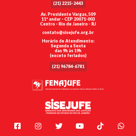
(21) 2215-2443
Av. Presidente Vargas, 509
11º andar - CEP 20071-003
Centro - Rio de Janeiro - RJ
contato@sisejufe.org.br
Horário de Atendimento:
Segunda a Sexta
das 9h às 19h
(exceto feriados)
(21) 96784-6781
Facebook
Instagram
Twitter
Youtube
TikTok
Whats