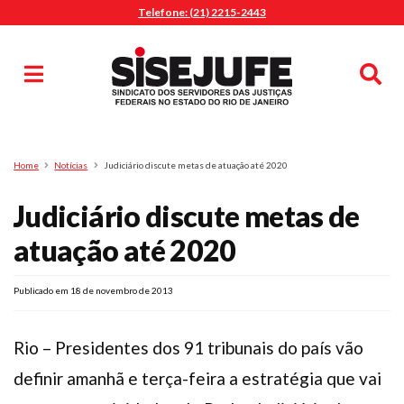
Telefone: (21) 2215-2443
MENU
Início
Sindicalize-se
Notícias
Artigos
Publicações
Pesquisa
Home
Notícias
Judiciário discute metas de atuação até 2020
Jurídico
Judiciário discute metas de
Diretoria
O Sindicato
atuação até 2020
Agenda
Publicado em 18 de novembro de 2013
Casa do Alto
Sede Campestre
Rio – Presidentes dos 91 tribunais do país vão
Nossos Convênios
Gympass Wellhub
definir amanhã e terça-feira a estratégia que vai
Seguro Auto