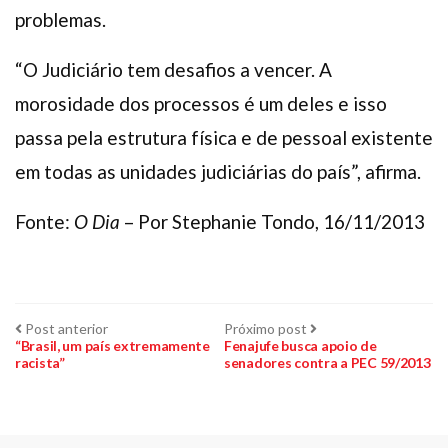
problemas.
“O Judiciário tem desafios a vencer. A
morosidade dos processos é um deles e isso
passa pela estrutura física e de pessoal existente
em todas as unidades judiciárias do país”, afirma.
Fonte:
O Dia
– Por Stephanie Tondo, 16/11/2013
Navegação
Post
Próximo
Post anterior
Próximo post
anterior:
post:
“Brasil, um país extremamente
Fenajufe busca apoio de
racista”
senadores contra a PEC 59/2013
de
Post