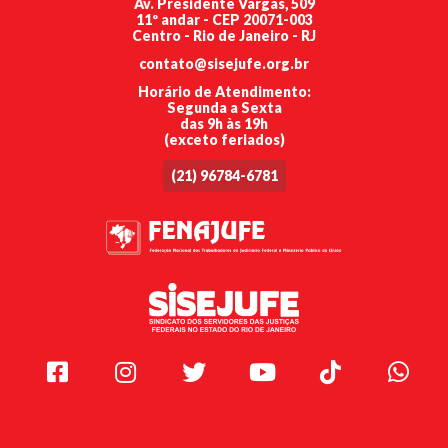
Av. Presidente Vargas, 509
11º andar - CEP 20071-003
Centro - Rio de Janeiro - RJ
contato@sisejufe.org.br
Horário de Atendimento:
Segunda a Sexta
das 9h às 19h
(exceto feriados)
(21) 96784-6781
Facebook
Instagram
Twitter
Youtube
TikTok
Whats