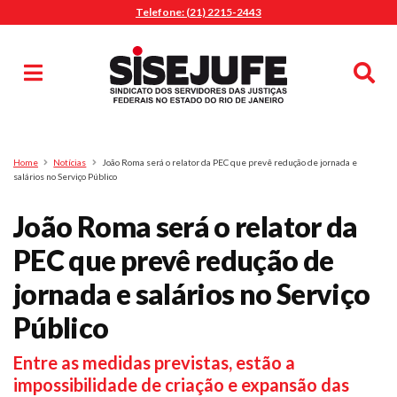
Telefone: (21) 2215-2443
MENU
Início
Sindicalize-se
Notícias
Artigos
Publicações
Pesquisa
Home
Notícias
João Roma será o relator da PEC que prevê redução de jornada e
Jurídico
salários no Serviço Público
Diretoria
João Roma será o relator da
O Sindicato
PEC que prevê redução de
Agenda
jornada e salários no Serviço
Casa do Alto
Sede Campestre
Público
Nossos Convênios
Entre as medidas previstas, estão a
Gympass Wellhub
impossibilidade de criação e expansão das
Seguro Auto