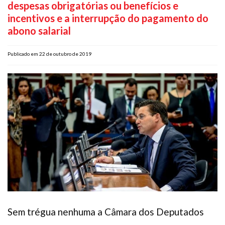
despesas obrigatórias ou benefícios e
Plano de Saúde
incentivos e a interrupção do pagamento do
Assistência Funeral
abono salarial
Pós-graduação
Publicado em 22 de outubro de 2019
Facebook
Instagram
Twitter
Youtube
TikTok
Whatsapp
Sem trégua nenhuma a Câmara dos Deputados