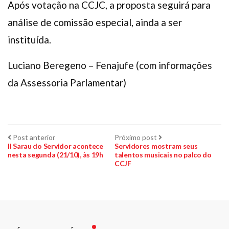
Após votação na CCJC, a proposta seguirá para
análise de comissão especial, ainda a ser
instituída.
Luciano Beregeno – Fenajufe (com informações
da Assessoria Parlamentar)
Navegação
Post
Próximo
Post anterior
Próximo post
anterior:
post:
II Sarau do Servidor acontece
Servidores mostram seus
nesta segunda (21/10), às 19h
talentos musicais no palco do
de
CCJF
Post