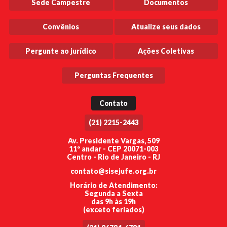
Sede Campestre
Documentos
Convênios
Atualize seus dados
Pergunte ao jurídico
Ações Coletivas
Perguntas Frequentes
Contato
(21) 2215-2443
Av. Presidente Vargas, 509
11º andar - CEP 20071-003
Centro - Rio de Janeiro - RJ
contato@sisejufe.org.br
Horário de Atendimento:
Segunda a Sexta
das 9h às 19h
(exceto feriados)