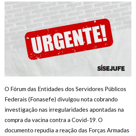
Plano de Saúde
Assistência Funeral
Pós-graduação
Facebook
Instagram
Twitter
Youtube
TikTok
Whatsapp
O Fórum das Entidades dos Servidores Públicos
Federais (Fonasefe) divulgou nota cobrando
investigação nas irregularidades apontadas na
compra da vacina contra a Covid-19
.
O
documento repudia a reação das Forças Armadas