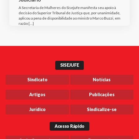
A Secretaria de Mulheres do Sisejufe manifesta seu apoio à
decisão do Superior Tribunal de Justiça que, por unanimidade,
aplicou a pena de disponibilidade ao ministro Marco Buzzi, em
razão […]
SISEJUFE
Sindicato
Notícias
Artigos
Publicações
Jurídico
Sindicalize-se
Acesso Rápido