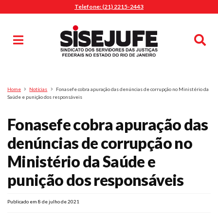
Telefone: (21) 2215-2443
MENU
Início
Sindicalize-se
Notícias
Artigos
Publicações
Pesquisa
Home
Notícias
Fonasefe cobra apuração das denúncias de corrupção no Ministério da
Jurídico
Saúde e punição dos responsáveis
Diretoria
Fonasefe cobra apuração das
O Sindicato
denúncias de corrupção no
Agenda
Ministério da Saúde e
Casa do Alto
Sede Campestre
punição dos responsáveis
Nossos Convênios
Gympass Wellhub
Publicado em 8 de julho de 2021
Seguro Auto