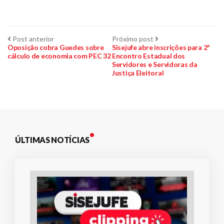
Navegação
Post
Próximo
Post anterior
Próximo post
anterior:
post:
Oposição cobra Guedes sobre
Sisejufe abre inscrições para 2º
cálculo de economia com PEC 32
Encontro Estadual dos
de
Servidores e Servidoras da
Justiça Eleitoral
Post
ÚLTIMAS NOTÍCIAS