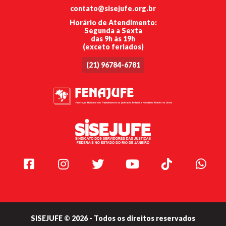
contato@sisejufe.org.br
Horário de Atendimento:
Segunda a Sexta
das 9h às 19h
(exceto feriados)
(21) 96784-6781
Facebook
Instagram
Twitter
Youtube
TikTok
Whats
SISEJUFE © 2026 - Todos os direitos reservados