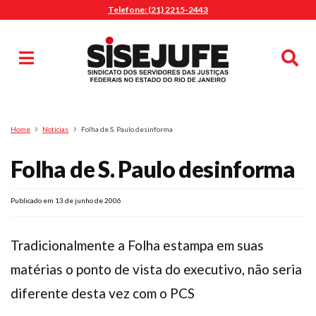
Telefone: (21) 2215-2443
MENU
Início
Sindicalize-se
Notícias
Artigos
Publicações
Pesquisa
Home
Notícias
Folha de S. Paulo desinforma
Jurídico
Folha de S. Paulo desinforma
Diretoria
O Sindicato
Agenda
Publicado em 13 de junho de 2006
Casa do Alto
Tradicionalmente a Folha estampa em suas
Sede Campestre
matérias o ponto de vista do executivo, não seria
Nossos Convênios
diferente desta vez com o PCS
Gympass Wellhub
Seguro Auto