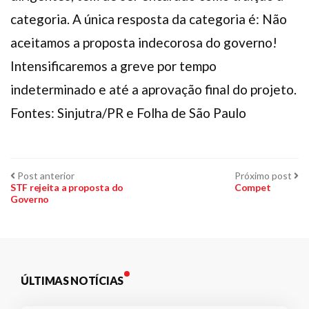
categoria. A única resposta da categoria é: Não
aceitamos a proposta indecorosa do governo!
Intensificaremos a greve por tempo
indeterminado e até a aprovação final do projeto.
Fontes: Sinjutra/PR e Folha de São Paulo
Navegação
Post
Pr
Post anterior
Próximo post
anterior:
po
STF rejeita a proposta do
Compet
Governo
de
Post
ÚLTIMAS NOTÍCIAS