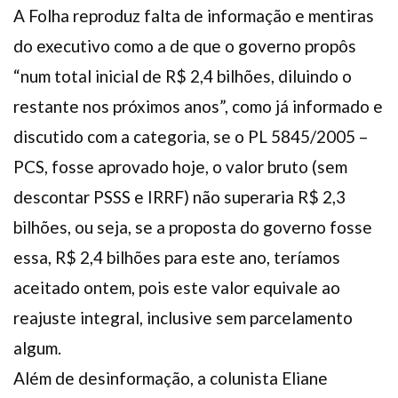
A Folha reproduz falta de informação e mentiras
Plano de Saúde
do executivo como a de que o governo propôs
Assistência Funeral
Pós-graduação
“num total inicial de R$ 2,4 bilhões, diluindo o
Facebook
Instagram
Twitter
Youtube
TikTok
Whatsapp
restante nos próximos anos”, como já informado e
discutido com a categoria, se o PL 5845/2005 –
PCS, fosse aprovado hoje, o valor bruto (sem
descontar PSSS e IRRF) não superaria R$ 2,3
bilhões, ou seja, se a proposta do governo fosse
essa, R$ 2,4 bilhões para este ano, teríamos
aceitado ontem, pois este valor equivale ao
reajuste integral, inclusive sem parcelamento
algum.
Além de desinformação, a colunista Eliane