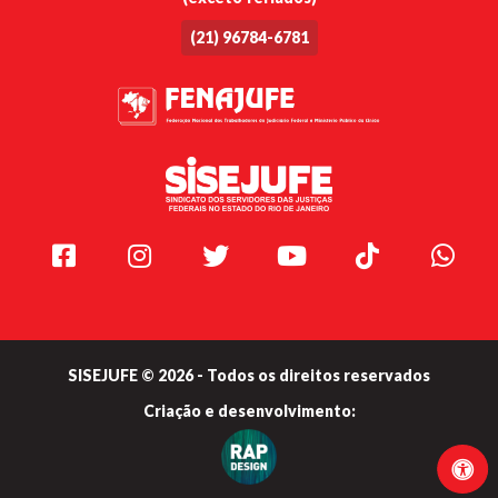
(21) 96784-6781
Facebook
Instagram
Twitter
Youtube
TikTok
Whats
SISEJUFE © 2026 - Todos os direitos reservados
Criação e
desenvolvimento: