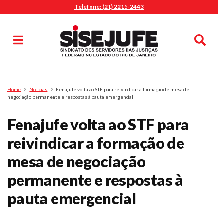
Telefone: (21) 2215-2443
MENU
Início
Sindicalize-se
Notícias
Artigos
Publicações
Pesquisa
Home
Notícias
Fenajufe volta ao STF para reivindicar a formação de mesa de
Jurídico
negociação permanente e respostas à pauta emergencial
Diretoria
Fenajufe volta ao STF para
O Sindicato
reivindicar a formação de
Agenda
mesa de negociação
Casa do Alto
Sede Campestre
permanente e respostas à
Nossos Convênios
pauta emergencial
Gympass Wellhub
Seguro Auto