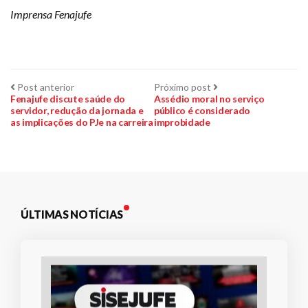
Imprensa Fenajufe
Navegação
Post
Próximo
Post anterior
Próximo post
anterior:
post:
Fenajufe discute saúde do
Assédio moral no serviço
servidor, redução da jornada e
público é considerado
de
as implicações do PJe na carreira
improbidade
Post
ÚLTIMAS NOTÍCIAS