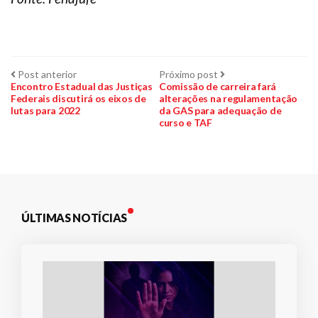
Navegação
Post
Próximo
Post anterior
Próximo post
anterior:
post:
Encontro Estadual das Justiças
Comissão de carreira fará
Federais discutirá os eixos de
alterações na regulamentação
de
lutas para 2022
da GAS para adequação de
curso e TAF
Post
ÚLTIMAS NOTÍCIAS