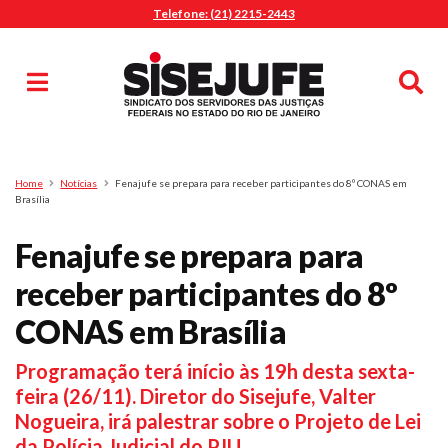
Telefone: (21) 2215-2443
MENU
Início
Sindicalize-se
Notícias
Artigos
Publicações
Pesquisa
Home
Notícias
Fenajufe se prepara para receber participantes do 8º CONAS em
Jurídico
Brasília
Diretoria
Fenajufe se prepara para
O Sindicato
receber participantes do 8º
Agenda
CONAS em Brasília
Casa do Alto
Sede Campestre
Programação terá início às 19h desta sexta-
Nossos Convênios
feira (26/11). Diretor do Sisejufe, Valter
Gympass Wellhub
Nogueira, irá palestrar sobre o Projeto de Lei
Seguro Auto
da Polícia Judicial do PJU