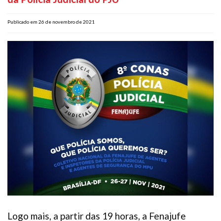
Plano de Saúde
Publicado em 26 de novembro de 2021
Assistência Funeral
Pós-graduação
Facebook
Instagram
Twitter
Youtube
TikTok
Whatsapp
Logo mais, a partir das 19 horas, a Fenajufe