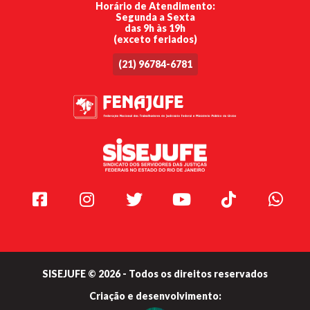
Horário de Atendimento:
Segunda a Sexta
das 9h às 19h
(exceto feriados)
(21) 96784-6781
Facebook
Instagram
Twitter
Youtube
TikTok
Whats
SISEJUFE © 2026 - Todos os direitos reservados
Criação e
desenvolvimento: