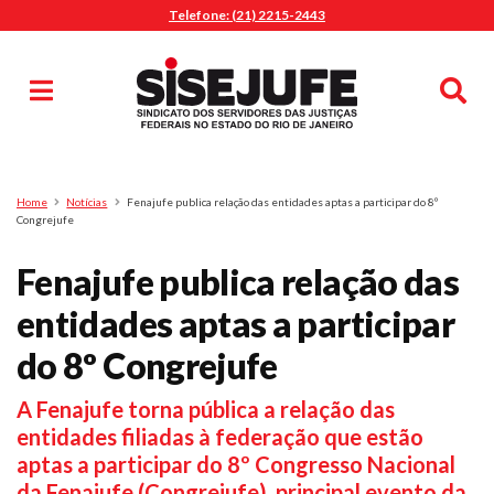
Telefone: (21) 2215-2443
MENU
Início
Sindicalize-se
Notícias
Artigos
Publicações
Pesquisa
Home
Notícias
Fenajufe publica relação das entidades aptas a participar do 8º
Jurídico
Congrejufe
Diretoria
Fenajufe publica relação das
O Sindicato
entidades aptas a participar
Agenda
do 8º Congrejufe
Casa do Alto
Sede Campestre
A Fenajufe torna pública a relação das
Nossos Convênios
entidades filiadas à federação que estão
Gympass Wellhub
aptas a participar do 8º Congresso Nacional
Seguro Auto
da Fenajufe (Congrejufe), principal evento da