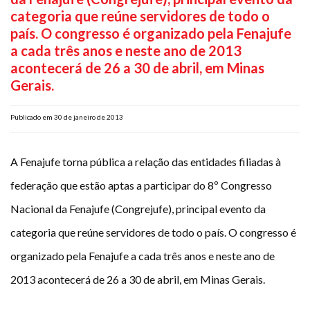
categoria que reúne servidores de todo o
Plano de Saúde
país. O congresso é organizado pela Fenajufe
Assistência Funeral
a cada três anos e neste ano de 2013
Pós-graduação
acontecerá de 26 a 30 de abril, em Minas
Facebook
Instagram
Twitter
Youtube
TikTok
Whatsapp
Gerais.
Publicado em 30 de janeiro de 2013
A Fenajufe torna pública a relação das entidades filiadas à
federação que estão aptas a participar do 8º Congresso
Nacional da Fenajufe (Congrejufe), principal evento da
categoria que reúne servidores de todo o país. O congresso é
organizado pela Fenajufe a cada três anos e neste ano de
2013 acontecerá de 26 a 30 de abril, em Minas Gerais.