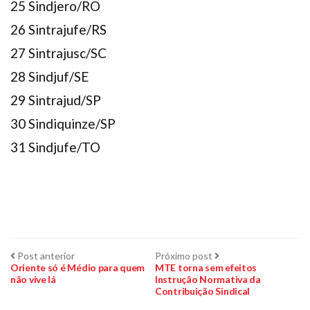
25 Sindjero/RO
26 Sintrajufe/RS
27 Sintrajusc/SC
28 Sindjuf/SE
29 Sintrajud/SP
30 Sindiquinze/SP
31 Sindjufe/TO
Navegação
Post
Próximo
Post anterior
Próximo post
anterior:
post:
Oriente só é Médio para quem
MTE torna sem efeitos
não vive lá
Instrução Normativa da
de
Contribuição Sindical