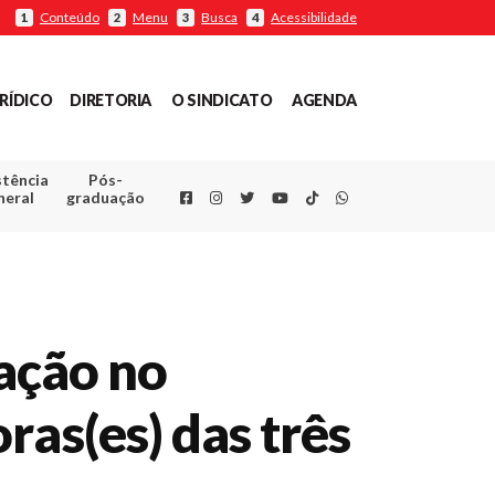
Conteúdo
Menu
Busca
Acessibilidade
1
2
3
4
RÍDICO
DIRETORIA
O SINDICATO
AGENDA
stência
Pós-
Facebook
Instagram
Twitter
Youtube
TikTok
Whatsapp
neral
graduação
pação no
ras(es) das três