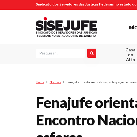
Sindicato dos Servidores das Justiças Federais no estado do 
INÍ
Casa
Pesquisa
do
Alto
Home
Notícias
Fenajufe orienta sindicatos a participação no Encon
Fenajufe orienta
Encontro Nacion