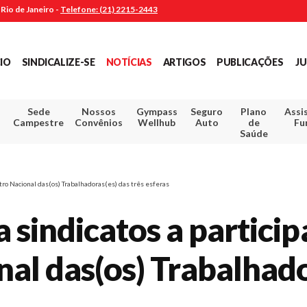
Rio de Janeiro -
Telefone: (21) 2215-2443
CIO
SINDICALIZE-SE
NOTÍCIAS
ARTIGOS
PUBLICAÇÕES
JU
Sede
Nossos
Gympass
Seguro
Plano
Assi
Campestre
Convênios
Wellhub
Auto
de
Fu
Saúde
tro Nacional das(os) Trabalhadoras(es) das três esferas
 sindicatos a partici
al das(os) Trabalhado