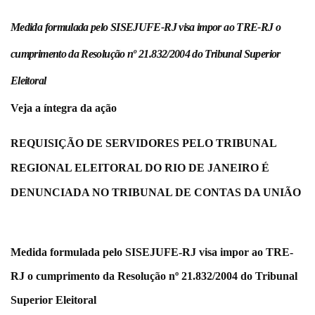
Plano de Saúde
Medida formulada pelo SISEJUFE-RJ visa impor ao TRE-RJ o
Assistência Funeral
cumprimento da Resolução nº 21.832/2004 do Tribunal Superior
Pós-graduação
Facebook
Instagram
Twitter
Youtube
TikTok
Whatsapp
Eleitoral
Veja a íntegra da ação
REQUISIÇÃO DE SERVIDORES PELO TRIBUNAL
REGIONAL ELEITORAL DO RIO DE JANEIRO É
DENUNCIADA NO TRIBUNAL DE CONTAS DA UNIÃO
Medida formulada pelo SISEJUFE-RJ visa impor ao TRE-
RJ o cumprimento da Resolução nº 21.832/2004 do Tribunal
Superior Eleitoral