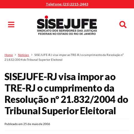
Telefone: (21) 2215-2443
MENU
Início
Sindicalize-se
Notícias
Artigos
Publicações
Pesquisa
Home
Notícias
SISEJUFE-RJ visa impor ao TRE-RJ o cumprimento da Resolução nº
Jurídico
21.832/2004 do Tribunal Superior Eleitoral
Diretoria
SISEJUFE-RJ visa impor ao
O Sindicato
TRE-RJ o cumprimento da
Agenda
Resolução nº 21.832/2004 do
Casa do Alto
Sede Campestre
Tribunal Superior Eleitoral
Nossos Convênios
Gympass Wellhub
Publicado em 25 de maio de 2006
Seguro Auto