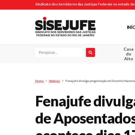
Sindicato dos Servidores das Justiças Federais no estado do 
INÍ
Casa
Pesquisa
do
Alto
Home
Notícias
Fenajufe divulga programação do Encontro Nacion
Fenajufe divul
de Aposentados