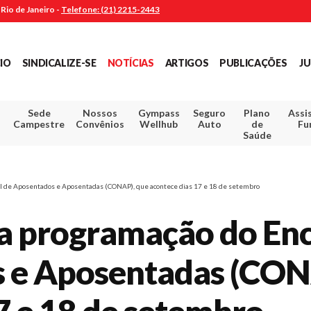
Rio de Janeiro -
Telefone: (21) 2215-2443
CIO
SINDICALIZE-SE
NOTÍCIAS
ARTIGOS
PUBLICAÇÕES
JU
Sede
Nossos
Gympass
Seguro
Plano
Assi
Campestre
Convênios
Wellhub
Auto
de
Fu
Saúde
al de Aposentados e Aposentadas (CONAP), que acontece dias 17 e 18 de setembro
ga programação do En
 e Aposentadas (CON