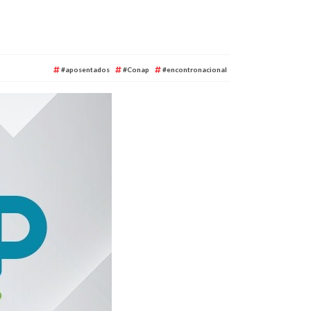
#aposentados
#Conap
#encontronacional