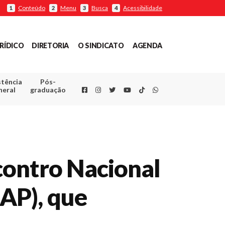
Conteúdo
Menu
Busca
Acessibilidade
1
2
3
4
RÍDICO
DIRETORIA
O SINDICATO
AGENDA
stência
Pós-
Facebook
Instagram
Twitter
Youtube
TikTok
Whatsapp
neral
graduação
contro Nacional
AP), que