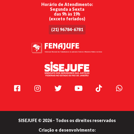
Horário de Atendimento:
Segunda a Sexta
das 9h às 19h
(exceto feriados)
(21) 96784-6781
Facebook
Instagram
Twitter
Youtube
TikTok
Whats
SISEJUFE © 2026 - Todos os direitos reservados
Criação e
desenvolvimento: