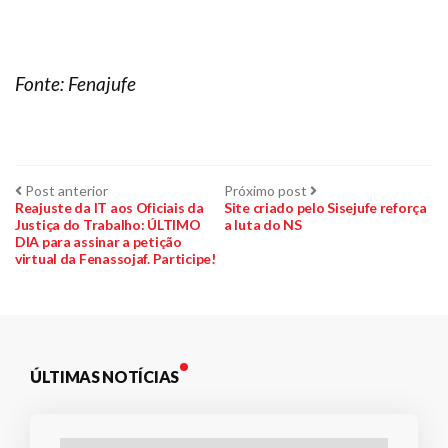
Fonte: Fenajufe
Navegação
Post
Próximo
Post anterior
Próximo post
anterior:
post:
Reajuste da IT aos Oficiais da
Site criado pelo Sisejufe reforça
Justiça do Trabalho: ÚLTIMO
a luta do NS
de
DIA para assinar a petição
virtual da Fenassojaf. Participe!
Post
ÚLTIMAS NOTÍCIAS