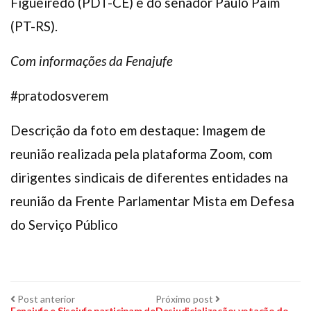
Figueiredo (PDT-CE) e do senador Paulo Paim
(PT-RS).
Com informações da Fenajufe
#pratodosverem
Descrição da foto em destaque: Imagem de
reunião realizada pela plataforma Zoom, com
dirigentes sindicais de diferentes entidades na
reunião da Frente Parlamentar Mista em Defesa
do Serviço Público
Navegação
Post
Próximo
Post anterior
Próximo post
anterior:
post:
Fenajufe e Sisejufe participam de
Desjudicialização: votação do