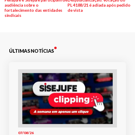
audiência sobre o
PL 4188/21 é adiada após pedido
de
fortalecimento das entidades
de vista
sindicais
Post
ÚLTIMAS NOTÍCIAS
07/08/26