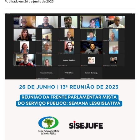
Publicado em 26 de junho de 2023
Plano de Saúde
Assistência Funeral
Pós-graduação
Facebook
Instagram
Twitter
Youtube
TikTok
Whatsapp