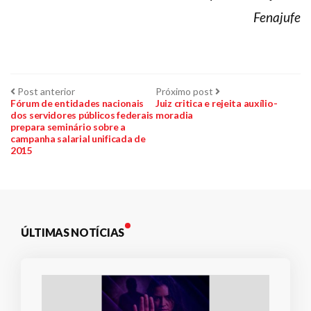
Fenajufe
Navegação
Post
Próximo
Post anterior
Próximo post
anterior:
post:
Fórum de entidades nacionais
Juiz critica e rejeita auxílio-
dos servidores públicos federais
moradia
de
prepara seminário sobre a
campanha salarial unificada de
Post
2015
ÚLTIMAS NOTÍCIAS