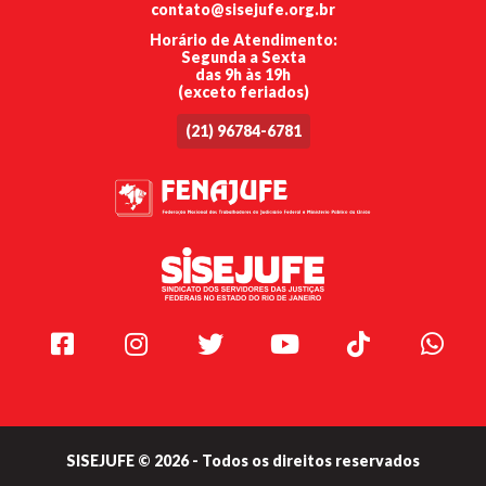
contato@sisejufe.org.br
Horário de Atendimento:
Segunda a Sexta
das 9h às 19h
(exceto feriados)
(21) 96784-6781
Facebook
Instagram
Twitter
Youtube
TikTok
Whats
SISEJUFE © 2026 - Todos os direitos reservados