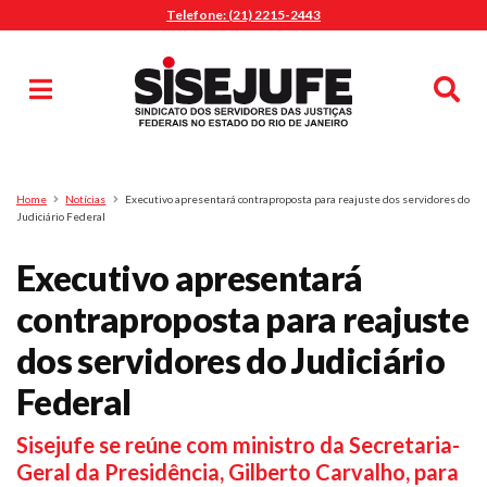
Telefone: (21) 2215-2443
MENU
Início
Sindicalize-se
Notícias
Artigos
Publicações
Pesquisa
Home
Notícias
Executivo apresentará contraproposta para reajuste dos servidores do
Jurídico
Judiciário Federal
Diretoria
Executivo apresentará
O Sindicato
contraproposta para reajuste
Agenda
dos servidores do Judiciário
Casa do Alto
Sede Campestre
Federal
Nossos Convênios
Sisejufe se reúne com ministro da Secretaria-
Gympass Wellhub
Geral da Presidência, Gilberto Carvalho, para
Seguro Auto