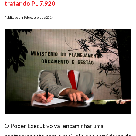
tratar do PL 7.920
Plano de Saúde
Assistência Funeral
Publicado em 9 de outubro de 2014
Pós-graduação
Facebook
Instagram
Twitter
Youtube
TikTok
Whatsapp
O Poder Executivo vai encaminhar uma