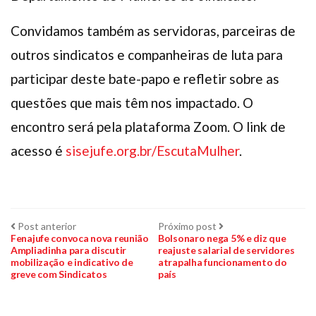
Convidamos também as servidoras, parceiras de
outros sindicatos e companheiras de luta para
participar deste bate-papo e refletir sobre as
questões que mais têm nos impactado. O
encontro será pela plataforma Zoom. O link de
acesso é
sisejufe.org.br/EscutaMulher
.
Navegação
Post
Próximo
Post anterior
Próximo post
anterior:
post:
Fenajufe convoca nova reunião
Bolsonaro nega 5% e diz que
Ampliadinha para discutir
reajuste salarial de servidores
de
mobilização e indicativo de
atrapalha funcionamento do
greve com Sindicatos
país
Post