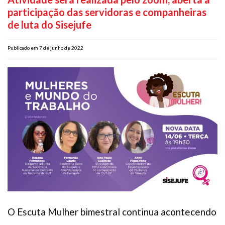
participação das servidoras e companheiras
Plano de Saúde
de luta do Sisejufe
Assistência Funeral
Pós-graduação
Publicado em 7 de junho de 2022
Facebook
Instagram
Twitter
Youtube
TikTok
Whatsapp
O Escuta Mulher bimestral continua acontecendo