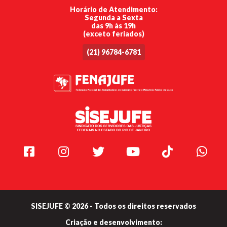
Horário de Atendimento:
Segunda a Sexta
das 9h às 19h
(exceto feriados)
(21) 96784-6781
Facebook
Instagram
Twitter
Youtube
TikTok
Whats
SISEJUFE © 2026 - Todos os direitos reservados
Criação e
desenvolvimento: