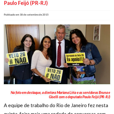
Paulo Feijó (PR-RJ)
Plano de Saúde
Assistência Funeral
Publicado em 18 de setembro de 2015
Pós-graduação
Facebook
Instagram
Twitter
Youtube
TikTok
Whatsapp
Na foto em destaque, a diretora Mariana Líria e as servidoras Bruna e
Giselli com o deputado Paulo Feijó (PR-RJ)
A equipe de trabalho do Rio de Janeiro fez nesta
quinta-feira mais uma rodada de conversas com