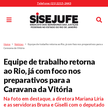
Telefone: (21) 2215-2443
MENU
Início
Sindicalize-se
Notícias
Artigos
Publicações
Pesquisa
Home
Notícias
Equipe de trabalho retorna ao Rio, já com foco nos preparativos para a
Jurídico
Caravana da Vitória
Diretoria
Equipe de trabalho retorna
O Sindicato
ao Rio, já com foco nos
Agenda
preparativos para a
Casa do Alto
Sede Campestre
Caravana da Vitória
Nossos Convênios
Na foto em destaque, a diretora Mariana Líria
Gympass Wellhub
e as servidoras Bruna e Giselli com o deputado
Seguro Auto