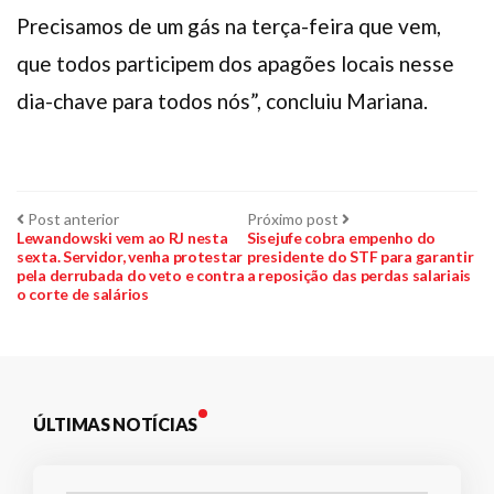
Precisamos de um gás na terça-feira que vem,
que todos participem dos apagões locais nesse
dia-chave para todos nós”, concluiu Mariana.
Navegação
Post
Próximo
Post anterior
Próximo post
anterior:
post:
Lewandowski vem ao RJ nesta
Sisejufe cobra empenho do
sexta. Servidor, venha protestar
presidente do STF para garantir
de
pela derrubada do veto e contra
a reposição das perdas salariais
o corte de salários
Post
ÚLTIMAS NOTÍCIAS