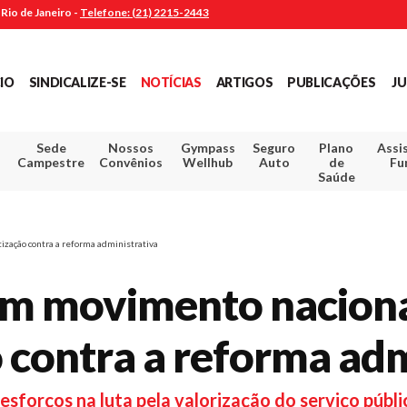
Rio de Janeiro -
Telefone: (21) 2215-2443
CIO
SINDICALIZE-SE
NOTÍCIAS
ARTIGOS
PUBLICAÇÕES
JU
Sede
Nossos
Gympass
Seguro
Plano
Assi
Campestre
Convênios
Wellhub
Auto
de
Fu
Saúde
zação contra a reforma administrativa
am movimento naciona
 contra a reforma adm
 esforços na luta pela valorização do serviço públ