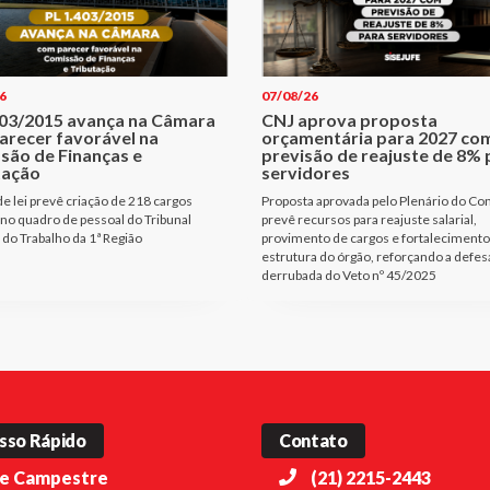
6
07/08/26
403/2015 avança na Câmara
CNJ aprova proposta
arecer favorável na
orçamentária para 2027 co
são de Finanças e
previsão de reajuste de 8% 
tação
servidores
de lei prevê criação de 218 cargos
Proposta aprovada pelo Plenário do Co
 no quadro de pessoal do Tribunal
prevê recursos para reajuste salarial,
 do Trabalho da 1ª Região
provimento de cargos e fortalecimento
estrutura do órgão, reforçando a defes
derrubada do Veto nº 45/2025
sso Rápido
Contato
e Campestre
(21) 2215-2443