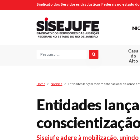
Sindicato dos Servidores das Justiças Federais no estado do 
INÍ
Casa
Pesquisa
do
Alto
Home
Notícias
Entidades lançam movimento nacional de conscienti
Entidades lanç
conscientização
Sisejufe adere à mobilização, unindo