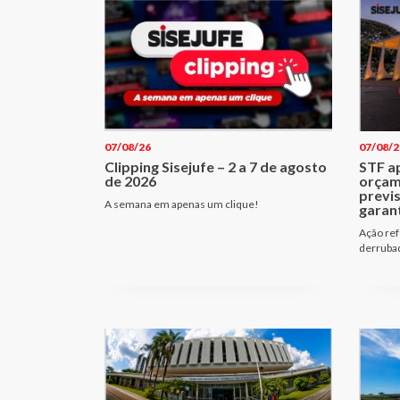
07/08/26
07/08/2
Clipping Sisejufe – 2 a 7 de agosto
STF a
de 2026
orçam
previ
A semana em apenas um clique!
garant
Ação ref
derrubad