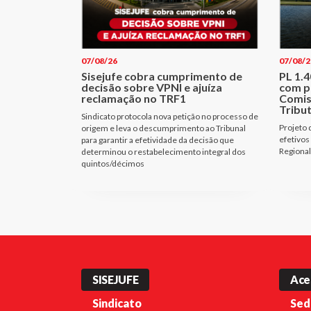
07/08/26
07/08/2
Sisejufe cobra cumprimento de
PL 1.
decisão sobre VPNI e ajuíza
com p
reclamação no TRF1
Comis
Tribu
Sindicato protocola nova petição no processo de
Projeto 
origem e leva o descumprimento ao Tribunal
efetivos
para garantir a efetividade da decisão que
Regional
determinou o restabelecimento integral dos
quintos/décimos
SISEJUFE
Ace
Sindicato
Sed