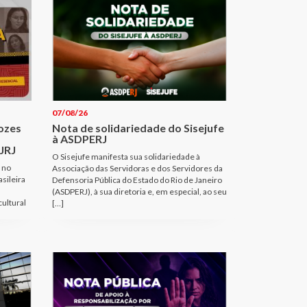
07/08/26
Vozes
Nota de solidariedade do Sisejufe
à ASDPERJ
JRJ
O Sisejufe manifesta sua solidariedade à
 no
Associação das Servidoras e dos Servidores da
sileira
Defensoria Pública do Estado do Rio de Janeiro
(ASDPERJ), à sua diretoria e, em especial, ao seu
cultural
[…]