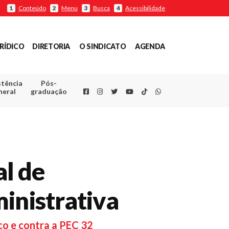
Conteúdo
Menu
Busca
Acessibilidade
1
2
3
4
RÍDICO
DIRETORIA
O SINDICATO
AGENDA
stência
Pós-
Facebook
Instagram
Twitter
Youtube
TikTok
Whatsapp
neral
graduação
l de
inistrativa
ico e contra a PEC 32