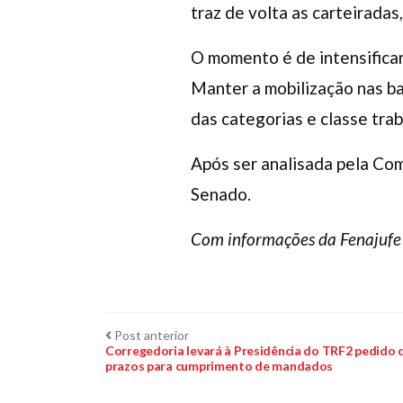
traz de volta as carteiradas,
O momento é de intensificar
Manter a mobilização nas b
das categorias e classe tra
Após ser analisada pela Com
Senado.
Com informações da Fenajufe
Navegação
Post
Post anterior
anterior:
Corregedoria levará à Presidência do TRF2 pedido 
prazos para cumprimento de mandados
de