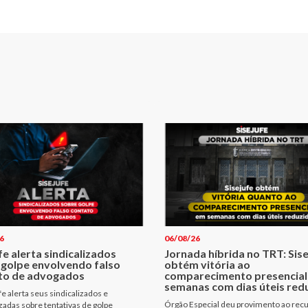
6
06/08/26
fe alerta sindicalizados
Jornada híbrida no TRT: Sis
 golpe envolvendo falso
obtém vitória ao
to de advogados
comparecimento presencial
semanas com dias úteis red
fe alerta seus sindicalizados e
Órgão Especial deu provimento ao rec
izadas sobre tentativas de golpe