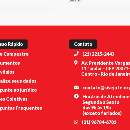
pessoal
sso Rápido
Contato
e Campestre
(21) 2215-2443
umentos
Av. Presidente Vargas
11º andar - CEP 20071
vênios
Centro - Rio de Janeiro
alize seus dados
contato@sisejufe.or
gunte ao jurídico
Horário de Atendime
es Coletivas
Segunda a Sexta
das 9h às 19h
guntas Frequentes
(exceto feriados)
(21) 96784-6781