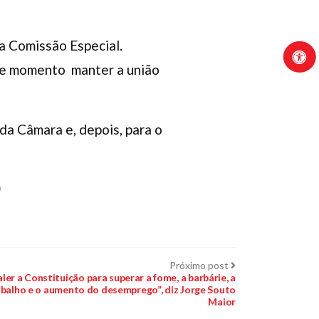
a Comissão Especial.
sse momento manter a união
da Câmara e, depois, para o
)
Próximo
Próximo post
post:
aler a Constituição para superar a fome, a barbárie, a
abalho e o aumento do desemprego”, diz Jorge Souto
Maior