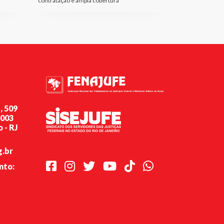
contratação e ampla cobertura
, 509
-003
 - RJ
g.br
Facebook
Instagram
Twitter
Youtube
TikTok
Whatsapp
nto: