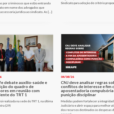
Sindicato para adoção de critério propo
as por criminosos que estão entrando
ato em nome dos advogados que
assessoria jurídica ao sindicato. As […]
6
04/08/26
fe debate auxílio-saúde e
CNJ deve analisar regras so
ição do quadro de
conflitos de interesse e fim 
dores em reunião com
aposentadoria compulsóri
dente do TRT 1
punição disciplinar
oi realizada na sede do TRT 1, na última
Medidas podem fortalecer a integridad
eira (29)
Judiciário e abrir espaço para melhor ut
dos recursos destinados às despesas 