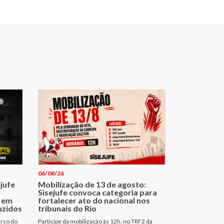
06/08/26
ejufe
Mobilização de 13 de agosto:
Sisejufe convoca categoria para
 em
fortalecer ato do nacional nos
uzidos
tribunais do Rio
urso do
Participe da mobilização às 12h, no TRF2 da