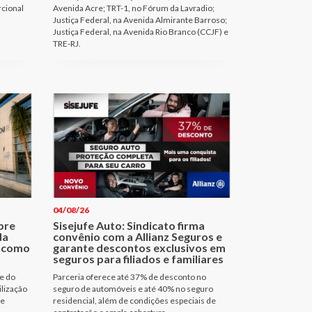
rcional
Avenida Acre; TRT-1, no Fórum da Lavradio;
Justiça Federal, na Avenida Almirante Barroso;
Justiça Federal, na Avenida Rio Branco (CCJF) e
TRE-RJ.
04/08/26
bre
Sisejufe Auto: Sindicato firma
da
convênio com a Allianz Seguros e
a como
garante descontos exclusivos em
seguros para filiados e familiares
e do
Parceria oferece até 37% de desconto no
ilização
seguro de automóveis e até 40% no seguro
de
residencial, além de condições especiais de