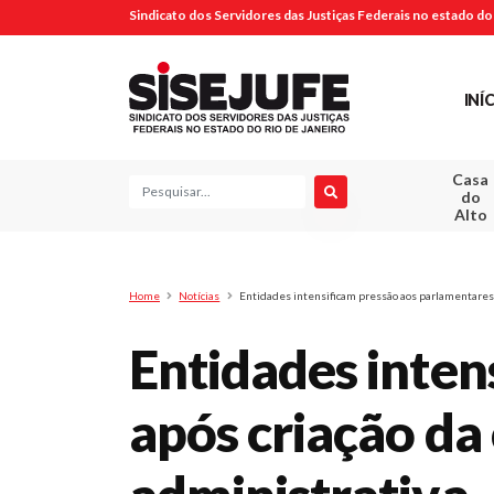
Sindicato dos Servidores das Justiças Federais no estado do 
INÍ
Casa
Pesquisa
do
Alto
Home
Notícias
Entidades intensificam pressão aos parlamentares,
Entidades inten
após criação da