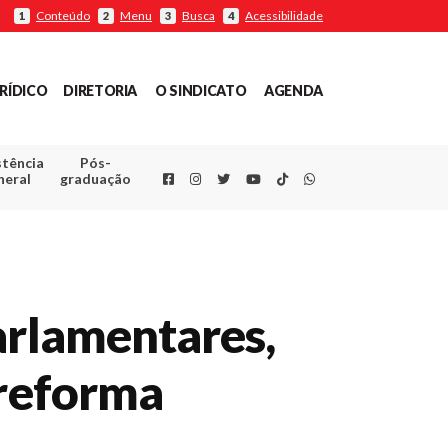
Conteúdo
Menu
Busca
Acessibilidade
1
2
3
4
RÍDICO
DIRETORIA
O SINDICATO
AGENDA
stência
Pós-
Facebook
Instagram
Twitter
Youtube
TikTok
Whatsapp
neral
graduação
arlamentares,
 reforma