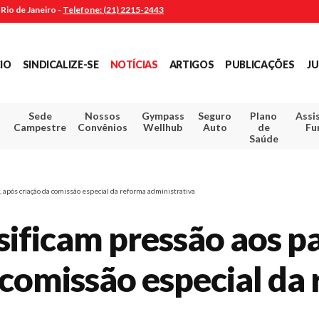
Rio de Janeiro -
Telefone: (21) 2215-2443
CIO
SINDICALIZE-SE
NOTÍCIAS
ARTIGOS
PUBLICAÇÕES
JU
Sede
Nossos
Gympass
Seguro
Plano
Assi
Campestre
Convênios
Wellhub
Auto
de
Fu
Saúde
 após criação da comissão especial da reforma administrativa
sificam pressão aos p
 comissão especial da