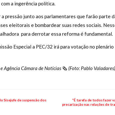
 com a ingerência política.
 a pressão junto aos parlamentares que farão parte d
ases eleitorais e bombardear suas redes sociais. Ne
balhadora para derrotar essa reforma é fundamental.
issão Especial a PEC/32 irá para votação no plenário 
 e Agência Câmara de Notícias
🗞
(Foto: Pablo Valadares
do Sisejufe de suspensão dos
“É tarefa de todos fazer v
precarização nas relações de tr