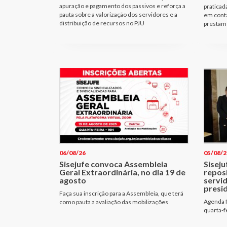
apuração e pagamento dos passivos e reforça a
praticad
pauta sobre a valorização dos servidores e a
em cont
distribuição de recursos no PJU
prestam 
06/08/26
05/08/2
Sisejufe convoca Assembleia
Siseju
Geral Extraordinária, no dia 19 de
repos
agosto
servi
presi
Faça sua inscrição para a Assembleia, que terá
Agenda f
como pauta a avaliação das mobilizações
quarta-f