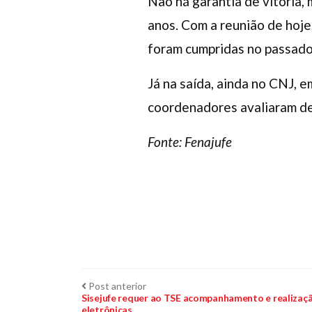
Não há garantia de vitória, 
anos. Com a reunião de hoje
foram cumpridas no passado
Já na saída, ainda no CNJ, 
coordenadores avaliaram d
Fonte: Fenajufe
Navegação
Post
Post anterior
anterior:
Sisejufe requer ao TSE acompanhamento e realizaçã
eletrônicas