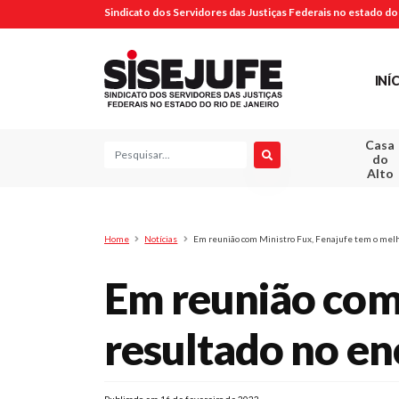
Sindicato dos Servidores das Justiças Federais no estado do 
INÍ
Casa
Pesquisa
do
Alto
Home
Notícias
Em reunião com Ministro Fux, Fenajufe tem o me
Em reunião com 
resultado no e