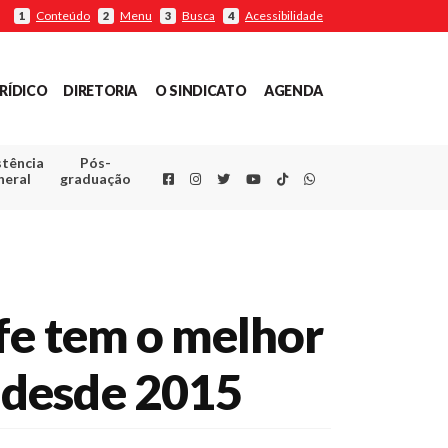
Conteúdo
Menu
Busca
Acessibilidade
1
2
3
4
RÍDICO
DIRETORIA
O SINDICATO
AGENDA
stência
Pós-
Facebook
Instagram
Twitter
Youtube
TikTok
Whatsapp
neral
graduação
fe tem o melhor
 desde 2015