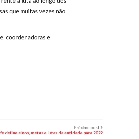
frente a luta ao longo dos
ssas que muitas vezes não
fe, coordenadoras e
Próximo
Próximo post
post:
fe define eixos, metas e lutas da entidade para 2022