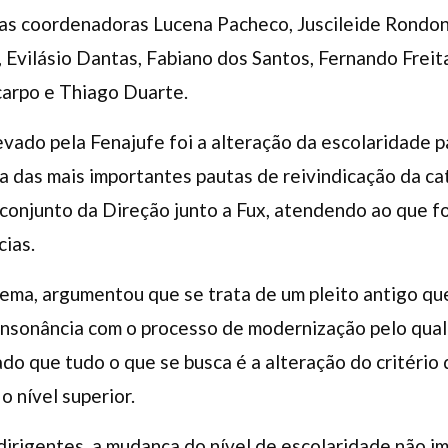
m as coordenadoras Lucena Pacheco, Juscileide Rondo
Evilásio Dantas, Fabiano dos Santos, Fernando Freit
carpo e Thiago Duarte.
evado pela Fenajufe foi a alteração da escolaridade p
a das mais importantes pautas de reivindicação da cat
o conjunto da Direção junto a Fux, atendendo ao que f
cias.
 tema, argumentou que se trata de um pleito antigo qu
onsonância com o processo de modernização pelo qual 
do que tudo o que se busca é a alteração do critério d
o nível superior.
irigentes, a mudança do nível de escolaridade não im