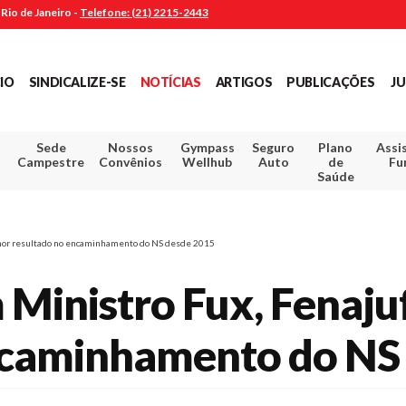
Rio de Janeiro -
Telefone: (21) 2215-2443
CIO
SINDICALIZE-SE
NOTÍCIAS
ARTIGOS
PUBLICAÇÕES
JU
Sede
Nossos
Gympass
Seguro
Plano
Assi
Campestre
Convênios
Wellhub
Auto
de
Fu
Saúde
lhor resultado no encaminhamento do NS desde 2015
Ministro Fux, Fenaju
ncaminhamento do NS