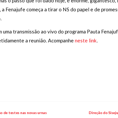
mas o passo que foi dado hoje, é enorme, gigantesco, 
, a Fenajufe começa a tirar o NS do papel e de prome
.
em uma transmissão ao vivo do programa Pauta Fenaju
etidamente a reunião. Acompanhe
neste link
.
o de testes nas novas urnas
Direção do Siseju