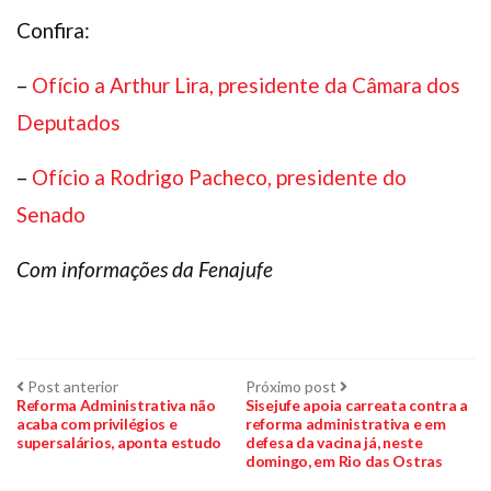
Confira:
–
Ofício a Arthur Lira, presidente da Câmara dos
Deputados
–
Ofício a Rodrigo Pacheco, presidente do
Senado
Com informações da Fenajufe
Navegação
Post
Próximo
Post anterior
Próximo post
anterior:
post:
Reforma Administrativa não
Sisejufe apoia carreata contra a
acaba com privilégios e
reforma administrativa e em
de
supersalários, aponta estudo
defesa da vacina já, neste
domingo, em Rio das Ostras
Post