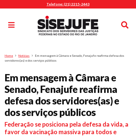
Telefone: (21) 2215-2443
MENU
Início
Sindicalize-se
Notícias
Artigos
Publicações
Pesquisa
Home
Notícias
Em mensagem à Câmara e Senado, Fenajufe reafirma defesa dos
Jurídico
servidores(as) e dos serviços públicos
Diretoria
Em mensagem à Câmara e
O Sindicato
Senado, Fenajufe reafirma
Agenda
defesa dos servidores(as) e
Casa do Alto
Sede Campestre
dos serviços públicos
Nossos Convênios
Federação se posiciona pela defesa da vida, a
Gympass Wellhub
favor da vacinação massiva para todos e
Seguro Auto