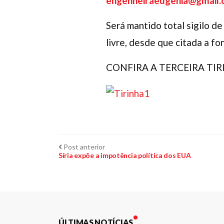
engenheiraeugenia@gmail
Será mantido total sigilo d
livre, desde que citada a fo
CONFIRA A TERCEIRA TIR
Navegação
Post
Post anterior
anterior:
Síria expõe a impotência política dos EUA
de
Post
ÚLTIMAS NOTÍCIAS