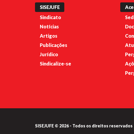
SISEJUFE
Ace
Sindicato
Sed
Notícias
Doc
Artigos
Con
Publicações
Atu
Jurídico
Per
Sindicalize-se
Açõ
Per
SISEJUFE © 2026 - Todos os direitos reservados