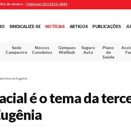
Rio de Janeiro -
Telefone: (21) 2215-2443
CIO
SINDICALIZE-SE
NOTÍCIAS
ARTIGOS
PUBLICAÇÕES
JU
Sede
Nossos
Gympass
Seguro
Plano
Assi
Campestre
Convênios
Wellhub
Auto
de
Fu
Saúde
quadrinhos de Eugênia
cial é o tema da terce
Eugênia