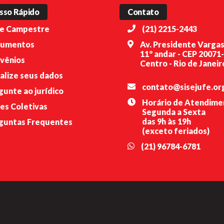
sso Rápido
Contato
e Campestre
(21) 2215-2443
umentos
Av. Presidente Vargas
11º andar - CEP 20071
vênios
Centro - Rio de Janeiro
alize seus dados
contato@sisejufe.or
gunte ao jurídico
Horário de Atendime
es Coletivas
Segunda a Sexta
das 9h às 19h
guntas Frequentes
(exceto feriados)
(21) 96784-6781