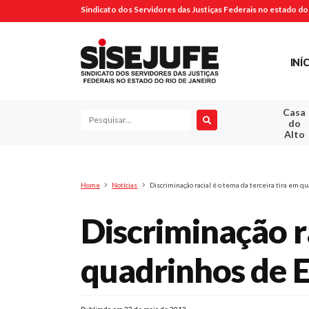
Sindicato dos Servidores das Justiças Federais no estado do 
INÍ
Casa
Pesquisa
do
Alto
Home
Notícias
Discriminação racial é o tema da terceira tira em 
Discriminação ra
quadrinhos de 