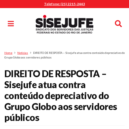
Telefone: (21) 2215-2443
MENU
Início
Sindicalize-se
Notícias
Artigos
Publicações
Pesquisa
Home
Notícias
DIREITO DE RESPOSTA – Sisejufe atua contra conteúdo depreciativo do
Jurídico
Grupo Globo aos servidores públicos
Diretoria
DIREITO DE RESPOSTA –
O Sindicato
Sisejufe atua contra
Agenda
conteúdo depreciativo do
Casa do Alto
Sede Campestre
Grupo Globo aos servidores
Nossos Convênios
públicos
Gympass Wellhub
Seguro Auto