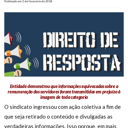
Publicado em 2 de fevereiro de 2018
Plano de Saúde
Assistência Funeral
Pós-graduação
Facebook
Instagram
Twitter
Youtube
TikTok
Whatsapp
Entidade demonstrou que informações equivocadas sobre a
remuneração dos servidores foram transmitidas em prejuízo à
imagem de toda categoria
O sindicato ingressou com ação coletiva a fim de
que seja retirado o conteúdo e divulgadas as
verdadeiras informações. Isso porque, em mais