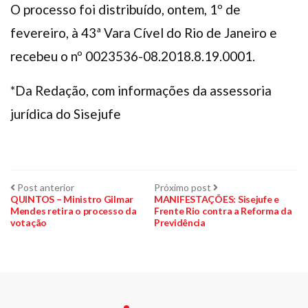
O processo foi distribuído, ontem, 1º de
fevereiro, à 43ª Vara Cível do Rio de Janeiro e
recebeu o nº 0023536-08.2018.8.19.0001.
*Da Redação, com informações da assessoria
jurídica do Sisejufe
Navegação
Post
Próximo
Post anterior
Próximo post
anterior:
post:
QUINTOS – Ministro Gilmar
MANIFESTAÇÕES: Sisejufe e
Mendes retira o processo da
Frente Rio contra a Reforma da
de
votação
Previdência
Post