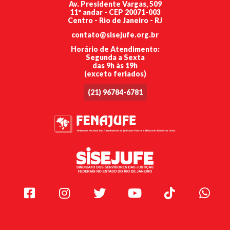
Av. Presidente Vargas, 509
11º andar - CEP 20071-003
Centro - Rio de Janeiro - RJ
contato@sisejufe.org.br
Horário de Atendimento:
Segunda a Sexta
das 9h às 19h
(exceto feriados)
(21) 96784-6781
Facebook
Instagram
Twitter
Youtube
TikTok
Whats