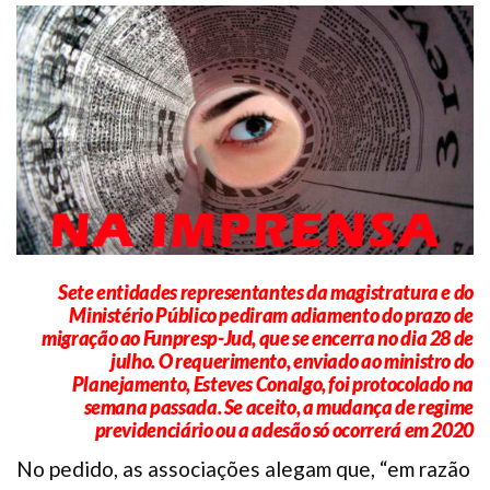
Plano de Saúde
Assistência Funeral
Pós-graduação
Facebook
Instagram
Twitter
Youtube
TikTok
Whatsapp
Sete entidades representantes da magistratura e do
Ministério Público pediram adiamento do prazo de
migração ao Funpresp-Jud, que se encerra no dia 28 de
julho. O requerimento, enviado ao ministro do
Planejamento, Esteves Conalgo, foi protocolado na
semana passada. Se aceito, a mudança de regime
previdenciário ou a adesão só ocorrerá em 2020
No pedido, as associações alegam que, “em razão