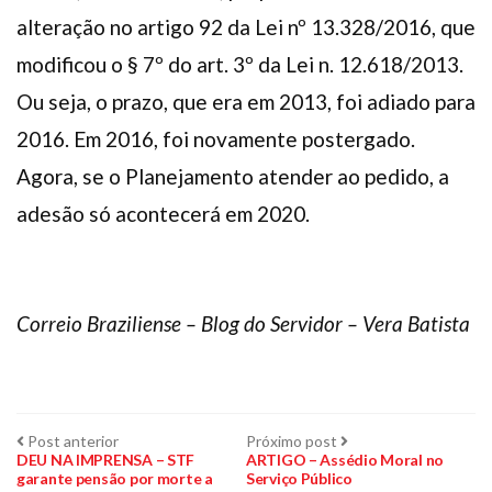
alteração no artigo 92 da Lei nº 13.328/2016, que
modificou o § 7º do art. 3º da Lei n. 12.618/2013.
Ou seja, o prazo, que era em 2013, foi adiado para
2016. Em 2016, foi novamente postergado.
Agora, se o Planejamento atender ao pedido, a
adesão só acontecerá em 2020.
Correio Braziliense – Blog do Servidor – Vera Batista
Navegação
Post
Próximo
Post anterior
Próximo post
anterior:
post:
DEU NA IMPRENSA – STF
ARTIGO – Assédio Moral no
garante pensão por morte a
Serviço Público