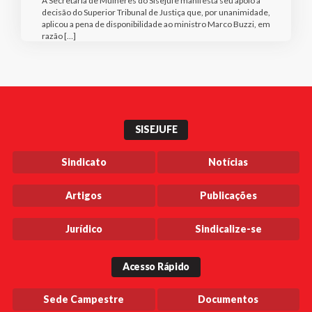
A Secretaria de Mulheres do Sisejufe manifesta seu apoio à
decisão do Superior Tribunal de Justiça que, por unanimidade,
aplicou a pena de disponibilidade ao ministro Marco Buzzi, em
razão […]
SISEJUFE
Sindicato
Notícias
Artigos
Publicações
Jurídico
Sindicalize-se
Acesso Rápido
Sede Campestre
Documentos