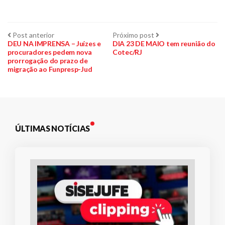
Navegação
Post
Próximo
Post anterior
Próximo post
anterior:
post:
DEU NA IMPRENSA – Juízes e
DIA 23 DE MAIO tem reunião do
procuradores pedem nova
Cotec/RJ
de
prorrogação do prazo de
migração ao Funpresp-Jud
Post
ÚLTIMAS NOTÍCIAS