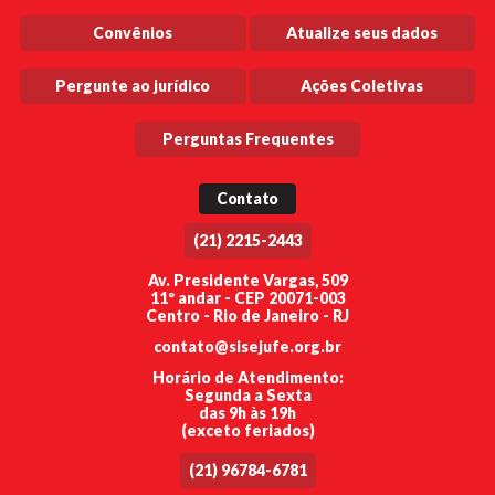
Convênios
Atualize seus dados
Pergunte ao jurídico
Ações Coletivas
Perguntas Frequentes
Contato
(21) 2215-2443
Av. Presidente Vargas, 509
11º andar - CEP 20071-003
Centro - Rio de Janeiro - RJ
contato@sisejufe.org.br
Horário de Atendimento:
Segunda a Sexta
das 9h às 19h
(exceto feriados)
(21) 96784-6781