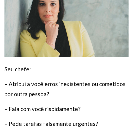
Plano de Saúde
Assistência Funeral
Pós-graduação
Facebook
Instagram
Twitter
Youtube
TikTok
Whatsapp
Seu chefe:
– Atribui a você erros inexistentes ou cometidos
por outra pessoa?
– Fala com você rispidamente?
– Pede tarefas falsamente urgentes?