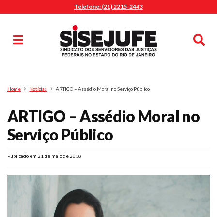
Telefone: (21) 2215-2443
MENU
Início
Sindicalize-se
Notícias
Artigos
Publicações
Pesquisa
Home
Notícias
ARTIGO – Assédio Moral no Serviço Público
Jurídico
ARTIGO – Assédio Moral no
Diretoria
O Sindicato
Serviço Público
Agenda
Publicado em 21 de maio de 2018
Casa do Alto
Sede Campestre
Nossos Convênios
Gympass Wellhub
Seguro Auto