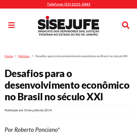
Telefone: (21) 2215-2443
MENU
Início
Sindicalize-se
Notícias
Artigos
Publicações
Pesquisa
Home
Notícias
Desafios para o desenvolvimento econômico no Brasil no século XXI
Jurídico
Desafios para o
Diretoria
O Sindicato
desenvolvimento econômico
Agenda
no Brasil no século XXI
Casa do Alto
Sede Campestre
Publicado em 14 de julho de 2014
Nossos Convênios
Gympass Wellhub
Por Roberto Ponciano*
Seguro Auto