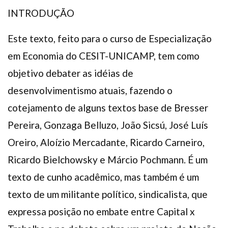
Plano de Saúde
INTRODUÇÃO
Assistência Funeral
Este texto, feito para o curso de Especialização
Pós-graduação
em Economia do CESIT-UNICAMP, tem como
Facebook
Instagram
Twitter
Youtube
TikTok
Whatsapp
objetivo debater as idéias de
desenvolvimentismo atuais, fazendo o
cotejamento de alguns textos base de Bresser
Pereira, Gonzaga Belluzo, João Sicsú, José Luís
Oreiro, Aloízio Mercadante, Ricardo Carneiro,
Ricardo Bielchowsky e Márcio Pochmann. É um
texto de cunho acadêmico, mas também é um
texto de um militante político, sindicalista, que
expressa posição no embate entre Capital x